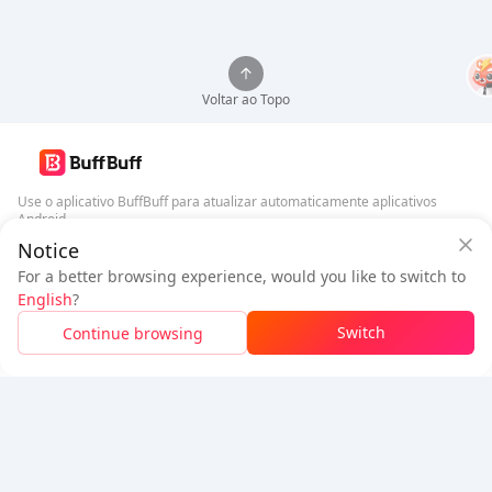
Voltar ao Topo
Use o aplicativo BuffBuff para atualizar automaticamente aplicativos
Android
Notice
Garantia de Segurança BuffBuff
Baixar BuffBuff
For a better browsing experience, would you like to switch to
Faça login
para
ganhar 50 pontos (0.50 USD)
+
1
pontos (
0.01
USD)
English
?
Siga-nos
$1.04
A pagar
Switch
Continue browsing
Esgotado
Economizou
$0.07
5% OFF
5% OFF
Empresa
Recursos
Sobre Nós
Método de Pagamento
Segurança
Ajuda