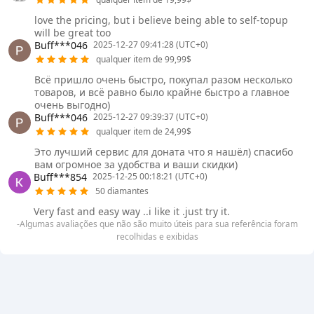
love the pricing, but i believe being able to self-topup
will be great too
Buff***046
2025-12-27 09:41:28 (UTC+0)
qualquer item de 99,99$
Всё пришло очень быстро, покупал разом несколько
товаров, и всё равно было крайне быстро а главное
очень выгодно)
Buff***046
2025-12-27 09:39:37 (UTC+0)
qualquer item de 24,99$
Это лучший сервис для доната что я нашёл) спасибо
вам огромное за удобства и ваши скидки)
Buff***854
2025-12-25 00:18:21 (UTC+0)
50 diamantes
Very fast and easy way ..i like it .just try it.
-Algumas avaliações que não são muito úteis para sua referência foram
recolhidas e exibidas