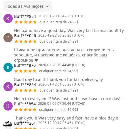
Todas as Avaliações
Buff***854
2026-01-20 19:42:25 (UTC+0)
qualquer item de 24,99$
Hello,and have a good day. Was very fast transaction!! Ty
Buff***046
2025-12-28 06:20:23 (UTC+0)
qualquer item de 24,99$
Шикарное приложение для доната, скидки очень
хорошие, и накопление кешбэка, спасибо вам
огромное ❤️
Buff***870
2026-01-20 19:44:48 (UTC+0)
qualquer item de 24,99$
Good day to all!! Thank you for fast delivery, ty
Buff***854
2026-01-12 01:05:23 (UTC+0)
qualquer item de 24,99$
Hello to everyone !! Was fast and easy .have a nice day!!!
Buff***854
2026-01-06 07:59:44 (UTC+0)
qualquer item de 19,99$
Thank you !! Was very easy and fast .have a nice day!!!
Buff***261
2025-12-30 17:06:46 (UTC+0)
qualquer item de 19,99$