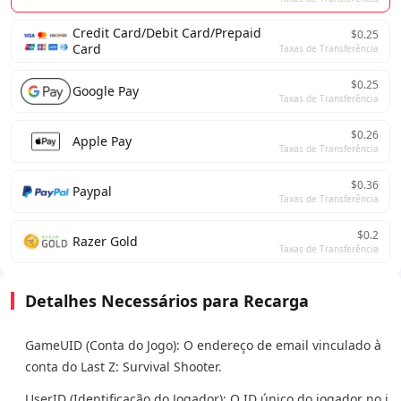
Credit Card/Debit Card/Prepaid
$0.25
Card
Taxas de Transferência
$0.25
Google Pay
Taxas de Transferência
$0.26
Apple Pay
Taxas de Transferência
$0.36
Paypal
Taxas de Transferência
$0.2
Razer Gold
Taxas de Transferência
Detalhes Necessários para Recarga
GameUID (Conta do Jogo): O endereço de email vinculado à
conta do Last Z: Survival Shooter.
UserID (Identificação do Jogador): O ID único do jogador no j