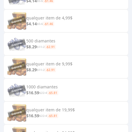
$4.14
$5.6
-$1.46
qualquer item de 4,99$
$4.14
$5.6
-$1.46
500 diamantes
$8.29
$11.2
-$2.91
qualquer item de 9,99$
$8.29
$11.2
-$2.91
1000 diamantes
$16.59
$22.4
-$5.81
qualquer item de 19,99$
$16.59
$22.4
-$5.81