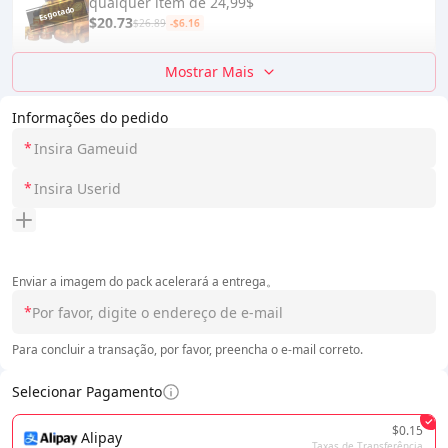
qualquer item de 24,99$
$20.73
$26.89
-$6.16
Mostrar Mais
Informações do pedido
*
*
Enviar a imagem do pack acelerará a entrega。
*
Para concluir a transação, por favor, preencha o e-mail correto.
Selecionar Pagamento
$0.15
Alipay
Taxas de Transferência