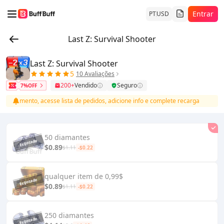
Entrar
PT
USD
Last Z: Survival Shooter
Last Z: Survival Shooter
5
10 Avaliações
200+
Vendido
Seguro
7%OFF
pagamento, acesse lista de pedidos, adicione info e complete recarga
50 diamantes
$0.89
$1.11
-$0.22
qualquer item de 0,99$
$0.89
$1.11
-$0.22
250 diamantes