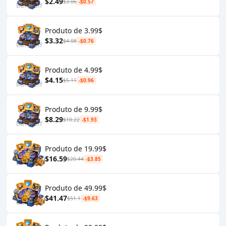
$2.49
$3.06
-$0.57
Produto de 3.99$
$3.32
$4.08
-$0.76
Produto de 4.99$
$4.15
$5.11
-$0.96
Produto de 9.99$
$8.29
$10.22
-$1.93
Produto de 19.99$
$16.59
$20.44
-$3.85
Produto de 49.99$
$41.47
$51.1
-$9.63