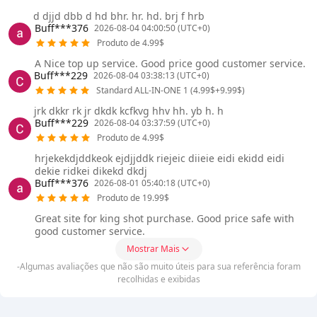
d djjd dbb d hd bhr. hr. hd. brj f hrb
Buff***376
2026-08-04 04:00:50 (UTC+0)
Produto de 4.99$
A Nice top up service. Good price good customer service.
Buff***229
2026-08-04 03:38:13 (UTC+0)
Standard ALL-IN-ONE 1 (4.99$+9.99$)
jrk dkkr rk jr dkdk kcfkvg hhv hh. yb h. h
Buff***229
2026-08-04 03:37:59 (UTC+0)
Produto de 4.99$
hrjekekdjddkeok ejdjjddk riejeic diieie eidi ekidd eidi
dekie ridkei dikekd dkdj
Buff***376
2026-08-01 05:40:18 (UTC+0)
Produto de 19.99$
Great site for king shot purchase. Good price safe with
good customer service.
Mostrar Mais
-Algumas avaliações que não são muito úteis para sua referência foram
recolhidas e exibidas