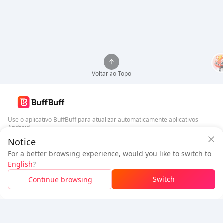
Voltar ao Topo
Use o aplicativo BuffBuff para atualizar automaticamente aplicativos
Android
Notice
Garantia de Segurança BuffBuff
Baixar BuffBuff
For a better browsing experience, would you like to switch to
Faça login
para
ganhar 50 pontos (0.50 USD)
+
1
pontos (
0.01
USD)
English
?
Siga-nos
$1.03
A pagar
Switch
Continue browsing
Recarga
Detalhes do preço
5% OFF
5% OFF
Empresa
Recursos