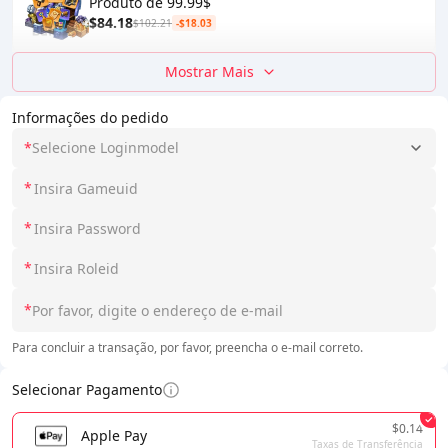
Produto de 99.99$
$84.18
$102.21
-$18.03
Mostrar Mais
Informações do pedido
*
Selecione Loginmodel
*
*
*
*
Para concluir a transação, por favor, preencha o e-mail correto.
Selecionar Pagamento
$0.14
Apple Pay
Taxas de Transferência