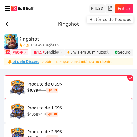
Entrar
PT
USD
Kingshot
Kingshot
4.9
118 Avaliações
1.5K
Vendido
Envia em 30 minutos
Seguro
7%OFF
ngshot pelo Discord,
e obtenha suporte instantâneo ao cliente.
👆Cliq
Produto de 0.99$
$0.89
$1.02
-$0.13
Produto de 1.99$
$1.66
$2.04
-$0.38
Produto de 2.99$