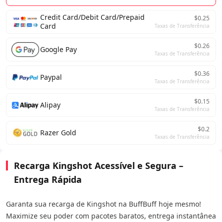
Credit Card/Debit Card/Prepaid
$0.25
Card
Taxas de Transferência
$0.26
Google Pay
Taxas de Transferência
$0.36
Paypal
Taxas de Transferência
$0.15
Alipay
Taxas de Transferência
$0.2
Razer Gold
Taxas de Transferência
Recarga Kingshot Acessível e Segura –
Entrega Rápida
Garanta sua recarga de Kingshot na BuffBuff hoje mesmo!
Maximize seu poder com pacotes baratos, entrega instantânea