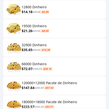
12800 Dinheiro
$14.18
$20.08
-$5.90
19500 Dinheiro
$21.26
$29.95
-$8.69
32900 Dinheiro
$35.65
$50.03
-$14.38
66000 Dinheiro
$72.07
$100.23
-$28.16
120000+12000 Pacote de Dinheiro
$147.84
$205.47
-$57.63
180000+18000 Pacote de Dinheiro
$223.57
$306.58
-$83.01