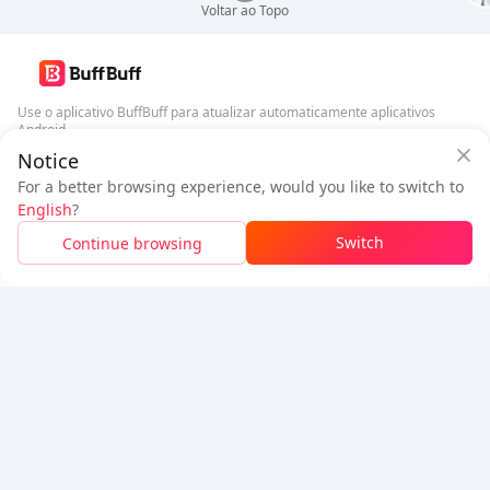
Voltar ao Topo
Use o aplicativo BuffBuff para atualizar automaticamente aplicativos
Android
Notice
Garantia de Segurança BuffBuff
Baixar BuffBuff
For a better browsing experience, would you like to switch to
Faça login
para
ganhar 50 pontos (0.50 USD)
English
?
Siga-nos
$0.91
A pagar
Switch
Continue browsing
Recarga
Economizou
$0.08
5% OFF
5% OFF
Empresa
Recursos
Sobre Nós
Método de Pagamento
Segurança
Ajuda
Hot Selling
Arena Breakout: Infinite (PC Verison)