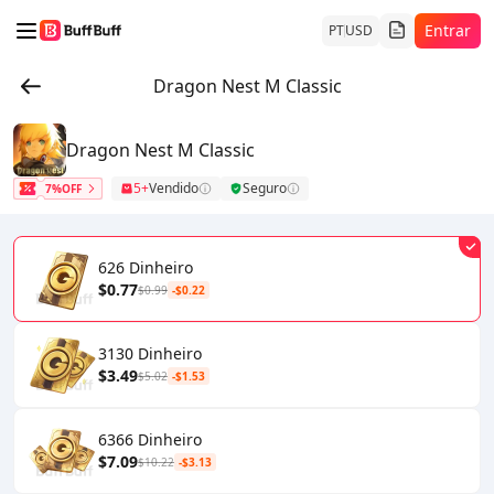
Entrar
PT
USD
Dragon Nest M Classic
Dragon Nest M Classic
5+
Vendido
Seguro
7%OFF
626 Dinheiro
$0.77
$0.99
-$0.22
3130 Dinheiro
$3.49
$5.02
-$1.53
6366 Dinheiro
$7.09
$10.22
-$3.13