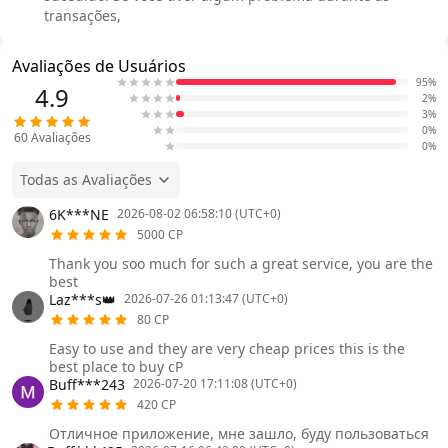
transações,
Avaliações de Usuários
95%
4.9
2%
3%
0%
60
Avaliações
0%
Todas as Avaliações
6K***NE
2026-08-02 06:58:10 (UTC+0)
5000 CP
Thank you soo much for such a great service, you are the
best
Laz***s👑
2026-07-26 01:13:47 (UTC+0)
80 CP
Easy to use and they are very cheap prices this is the
best place to buy cP
Buff***243
2026-07-20 17:11:08 (UTC+0)
420 CP
Отличное приложение, мне зашло, буду пользоваться