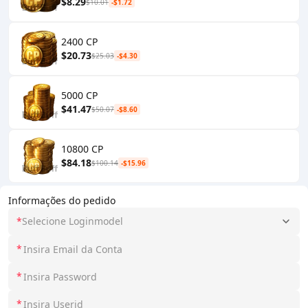
$8.29
$10.01
-$1.72
2400 CP
$20.73
$25.03
-$4.30
5000 CP
$41.47
$50.07
-$8.60
10800 CP
$84.18
$100.14
-$15.96
Informações do pedido
*
Selecione Loginmodel
*
*
*