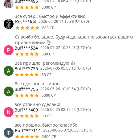
Buff***495
2026-07-16 06:42:09 (UTC+0)
5000 CP
Все супер , быстро и эффективно
Kos***loX
2026-05-29 14:15:33 (UTC+0)
880 CP
Спасибо большое. Буду и дальше пользоваться вашим
приложением 👌
Buff***534
2026-07-07 10:28:43 (UTC+0)
880 CP
Всё пришло, рекомендую 👍
Buff***756
2026-07-05 05:50:16 (UTC+0)
80 CP
Все сделано отлично
Buff***756
2026-06-26 10:10:54 (UTC+0)
5000 CP
все отлично сделано!
Buff***409
2026-06-25 08:17:24 (UTC+0)
80 CP
все прошло, быстро, спасибо
Buff***7114
2026-06-25 07:26:38 (UTC+0)
2400 CP