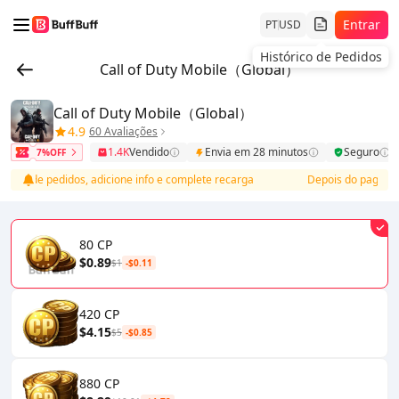
Entrar
PT
USD
Histórico de Pedidos
Call of Duty Mobile（Global）
Call of Duty Mobile（Global）
4.9
60 Avaliações
1.4K
Vendido
Envia em 28 minutos
Seguro
7%OFF
sta de pedidos, adicione info e complete recarga
Depois do pagamento,
80 CP
$0.89
$1
-$0.11
420 CP
$4.15
$5
-$0.85
880 CP