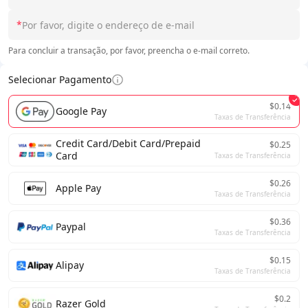
*
Para concluir a transação, por favor, preencha o e-mail correto.
Selecionar Pagamento
$0.14
Google Pay
Taxas de Transferência
Credit Card/Debit Card/Prepaid
$0.25
Card
Taxas de Transferência
$0.26
Apple Pay
Taxas de Transferência
$0.36
Paypal
Taxas de Transferência
$0.15
Alipay
Taxas de Transferência
$0.2
Razer Gold