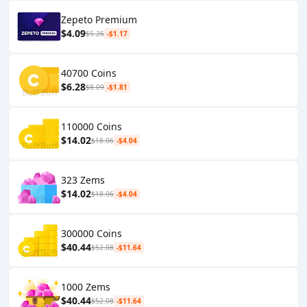
Zepeto Premium
$4.09
$5.26
-$1.17
40700 Coins
$6.28
$8.09
-$1.81
110000 Coins
$14.02
$18.06
-$4.04
323 Zems
$14.02
$18.06
-$4.04
300000 Coins
$40.44
$52.08
-$11.64
1000 Zems
$40.44
$52.08
-$11.64