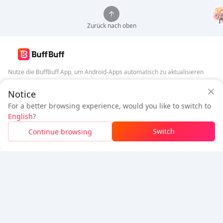
Zurück nach oben
Nutze die BuffBuff App, um Android-Apps automatisch zu aktualisieren
BuffBuff Sicherheitsgarantie
Notice
BuffBuff herunterladen
Melden Sie sich an
, um
50 Punkte (0.50 USD)
+
1
Punkte (
0.01
USD)
For a better browsing experience, would you like to switch to
Folge uns
zu erhalten
English
?
$1.03
Zu zahlen
Switch
Continue browsing
Aufladen
$0.03
gespart
5% OFF
5% OFF
Firma
Ressourcen
Über uns
Zahlungsmethode
Sicherheit
Hilfe
Hot Selling
Arena Breakout: Infinite (PC Verison)