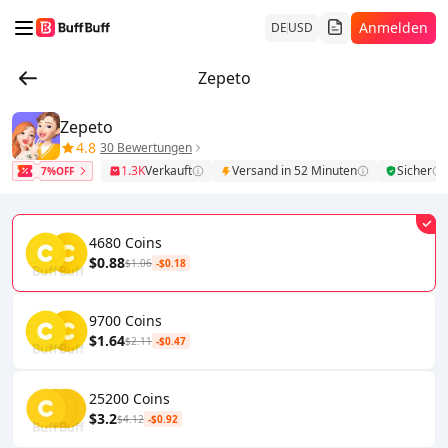
Anmelden
DE
USD
Zepeto
Zepeto
4.8
30 Bewertungen
1.3K
Verkauft
Versand in 52 Minuten
Sicher
7%OFF
4680 Coins
$0.88
$1.06
-$0.18
9700 Coins
$1.64
$2.11
-$0.47
25200 Coins
$3.2
$4.12
-$0.92