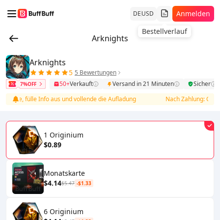
Anmelden
DE
USD
Bestellverlauf
Arknights
Arknights
5
5 Bewertungen
50+
Verkauft
Versand in 21 Minuten
Sicher
7%OFF
liste, fülle Info aus und vollende die Aufladung
Nach Zahlung: Geh zur 
1 Originium
$0.89
Monatskarte
$4.14
$5.47
-$1.33
6 Originium