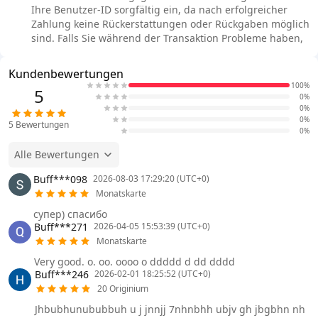
Ihre Benutzer-ID sorgfältig ein, da nach erfolgreicher
Zahlung keine Rückerstattungen oder Rückgaben möglich
sind. Falls Sie während der Transaktion Probleme haben,
Kundenbewertungen
100%
5
0%
0%
0%
5
Bewertungen
0%
Alle Bewertungen
Buff***098
2026-08-03 17:29:20 (UTC+0)
Monatskarte
супер) спасибо
Buff***271
2026-04-05 15:53:39 (UTC+0)
Monatskarte
Very good. o. oo. oooo o ddddd d dd dddd
Buff***246
2026-02-01 18:25:52 (UTC+0)
20 Originium
Jhbubhunububbuh u j jnnjj 7nhnbhh ubjv gh jbgbhn nh