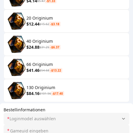
$4.14
$5.47
-$1.33
20 Originium
$12.44
$15.62
-$3.18
40 Originium
$24.88
$31.25
-$6.37
66 Originium
$41.46
$54.68
-$13.22
130 Originium
$84.16
$101.56
-$17.40
Bestellinformationen
*
Loginmodel auswählen
*