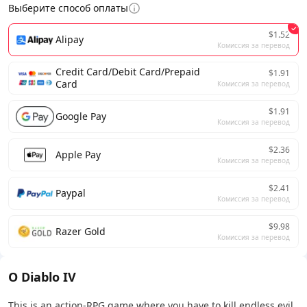
Выберите способ оплаты
$1.52
Alipay
Комиссия за перевод
Credit Card/Debit Card/Prepaid
$1.91
Card
Комиссия за перевод
$1.91
Google Pay
Комиссия за перевод
$2.36
Apple Pay
Комиссия за перевод
$2.41
Paypal
Комиссия за перевод
$9.98
Razer Gold
Комиссия за перевод
О Diablo IV
This is an action-RPG game where you have to kill endless evil,