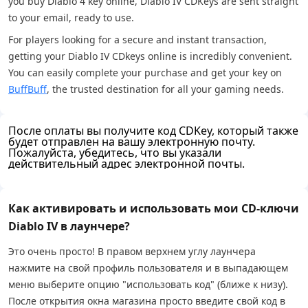
you buy Diablo 4 key online, Diablo IV CDKeys are sent straight
to your email, ready to use.
For players looking for a secure and instant transaction,
getting your Diablo IV CDkeys online is incredibly convenient.
You can easily complete your purchase and get your key on
BuffBuff
, the trusted destination for all your gaming needs.
После оплаты вы получите код CDKey, который также
будет отправлен на вашу электронную почту.
Пожалуйста, убедитесь, что вы указали
действительный адрес электронной почты.
Как активировать и использовать мои CD-ключи
Diablo IV в лаунчере?
Это очень просто! В правом верхнем углу лаунчера
нажмите на свой профиль пользователя и в выпадающем
меню выберите опцию "использовать код" (ближе к низу).
После открытия окна магазина просто введите свой код в