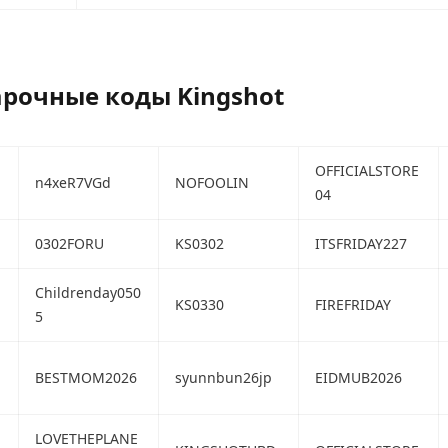
рочные коды Kingshot
OFFICIALSTORE
n4xeR7VGd
NOFOOLIN
04
0302FORU
KS0302
ITSFRIDAY227
Childrenday050
KS0330
FIREFRIDAY
5
BESTMOM2026
syunnbun26jp
EIDMUB2026
LOVETHEPLANE