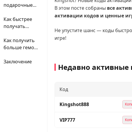
Kingshot? Новые коды активации 
подарочные
В этом посте собраны
все актив
коды Kingshot
активации кодов и ценные и
Как быстрее
получать
Не упустите шанс — коды быстро
новые коды
игре!
Kingshot
Как получить
больше гемов
в Kingshot
Заключение
Недавно активные 
Код
Kingshot888
Коп
VIP777
Коп