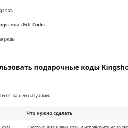
gshot.
ings
» или «
Gift Code
».
награды.
льзовать подарочные коды Kingsho
и от вашей ситуации:
Что нужно сделать
 кода
Просто ищите новые коды и используйте их до ок