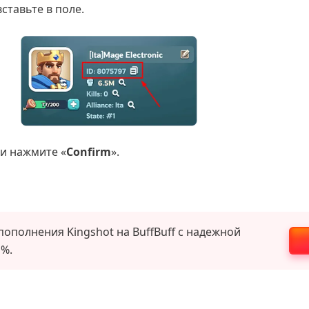
вставьте в поле.
 и нажмите «
Confirm
».
а BuffBuff с надежной
 %.