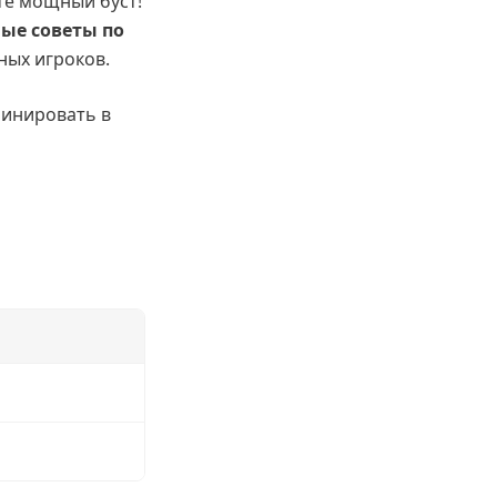
ите мощный буст!
ные советы по
ных игроков.
минировать в