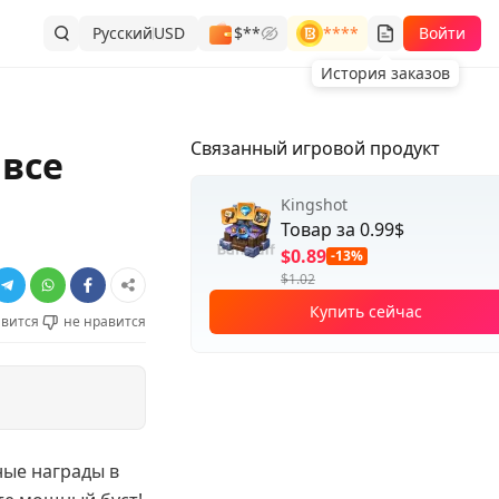
Русский
USD
$**
****
Войти
История заказов
Связанный игровой продукт
 все
Kingshot
Товар за 0.99$
$0.89
-13%
$1.02
Купить сейчас
вится
не нравится
ные награды в