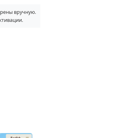
ерены вручную.
ктивации.