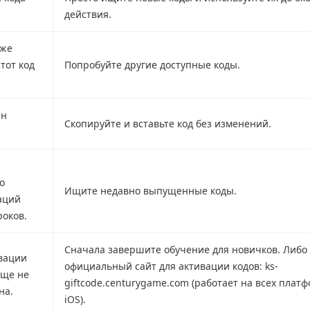
действия.
уже
тот код
Попробуйте другие доступные коды.
ен
Скопируйте и вставьте код без изменений.
о
Ищите недавно выпущенные коды.
аций
роков.
Сначала завершите обучение для новичков. Либо
вации
официальный сайт для активации кодов: ks-
еще не
giftcode.centurygame.com (работает на всех плат
на.
iOS).