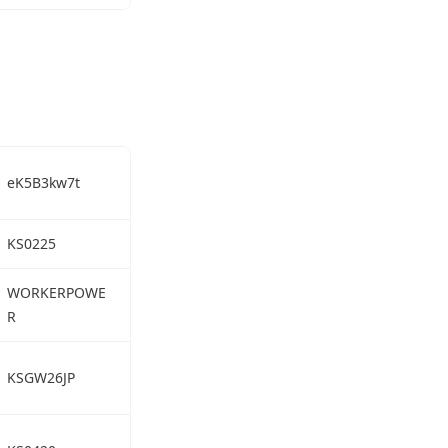
eK5B3kw7t
KS0225
WORKERPOWE
R
KSGW26JP