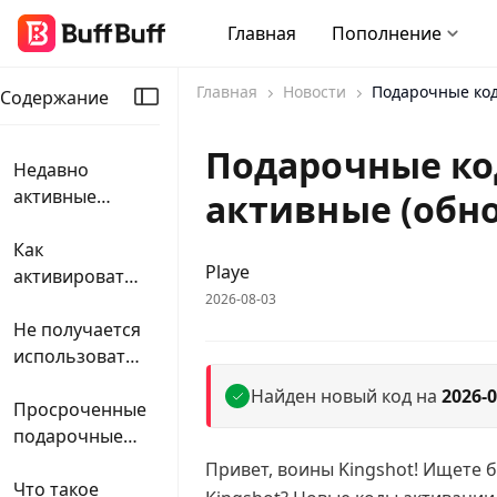
Главная
Пополнение
Главная
Новости
Подарочные коды
Содержание
Подарочные код
Недавно
активные
активные (обно
подарочные
коды Kingshot
Как
Playe
🔥
активировать
2026-08-03
подарочные
коды в
Не получается
Kingshot
использовать
подарочные
Найден новый код на
2026-0
коды Kingshot?
Просроченные
| Решение
подарочные
проблем
коды Kingshot
Привет, воины Kingshot! Ищете 
Что такое