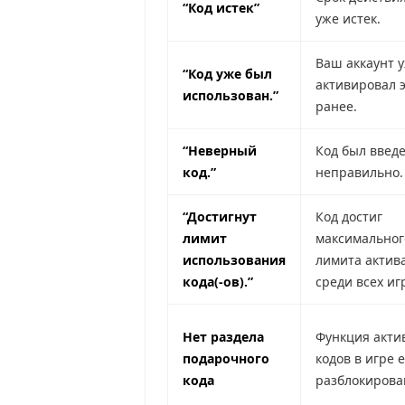
“Код истек”
уже истек.
Ваш аккаунт 
“Код уже был
активировал э
использован.”
ранее.
“Неверный
Код был введ
код.”
неправильно.
“Достигнут
Код достиг
лимит
максимальног
использования
лимита актив
кода(-ов).”
среди всех иг
Нет раздела
Функция акти
подарочного
кодов в игре 
кода
разблокирова