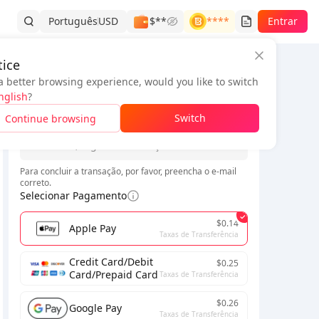
Português
USD
$**
****
Entrar
ice
a better browsing experience, would you like to switch
Informações do pedido
nglish
?
*
Switch
Continue browsing
*
Para concluir a transação, por favor, preencha o e-mail
correto.
Selecionar Pagamento
$0.14
Apple Pay
Taxas de Transferência
Credit Card/Debit
$0.25
Card/Prepaid Card
Taxas de Transferência
$0.26
Google Pay
Taxas de Transferência