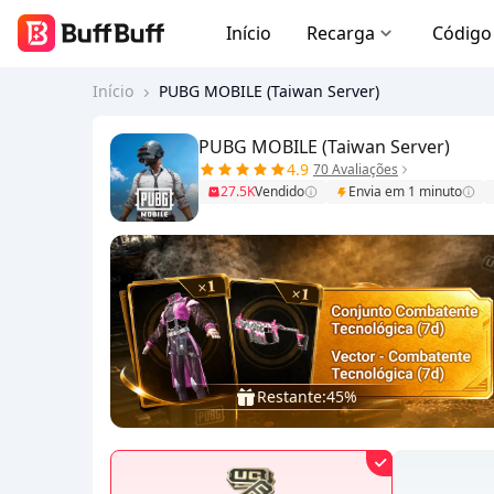
Início
Recarga
Código
Início
PUBG MOBILE (Taiwan Server)
PUBG MOBILE (Taiwan Server)
4.9
70 Avaliações
27.5K
Vendido
Envia em 1 minuto
Restante:
45%