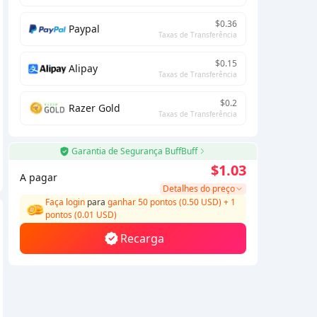
$0.36
Paypal
Taxas de Transferência
$0.15
Alipay
Taxas de Transferência
$0.2
Razer Gold
Taxas de Transferência
Garantia de Segurança BuffBuff
$1.03
A pagar
Detalhes do preço
Faça login
para
ganhar 50 pontos (0.50 USD)
+
1
pontos (
0.01
USD)
Recarga