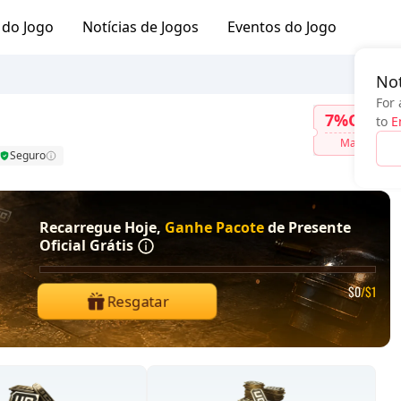
 do Jogo
Notícias de Jogos
Eventos do Jogo
Not
For 
7%OFF
to
E
Mais
Seguro
Recarregue Hoje,
Ganhe Pacote
de Presente
Oficial Grátis
$0
/$1
Resgatar