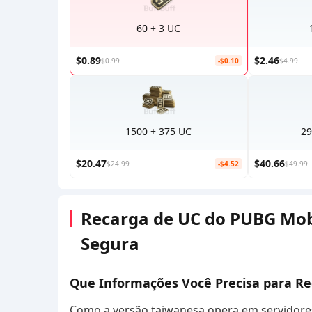
60 + 3 UC
$0.89
$2.46
$0.99
-$0.10
$4.99
1500 + 375 UC
29
$20.47
$40.66
$24.99
-$4.52
$49.99
Recarga de UC do PUBG Mobi
Segura
Que Informações Você Precisa para R
Como a versão taiwanesa opera em servidores 