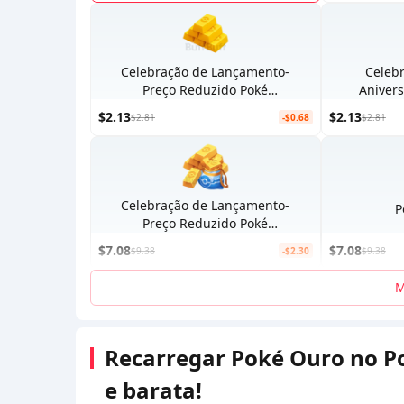
Celebração de Lançamento-
Celeb
Preço Reduzido Poké
Aniver
Ourox15
$2.13
$2.13
$2.81
-$0.68
$2.81
Celebração de Lançamento-
P
Preço Reduzido Poké
Ourox50
$7.08
$7.08
$9.38
-$2.30
$9.38
M
Recarregar Poké Ouro no P
e barata!