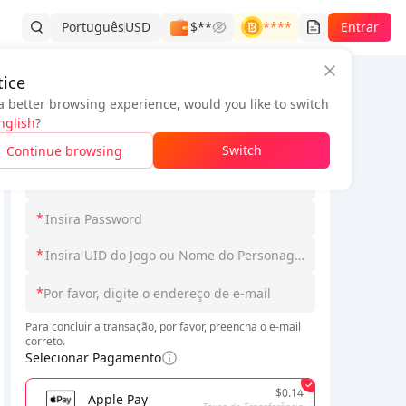
Português
USD
$**
****
Entrar
ice
a better browsing experience, would you like to switch
Informações do pedido
nglish
?
*
Selecione Loginmodel
Switch
Continue browsing
*
*
*
*
Para concluir a transação, por favor, preencha o e-mail
correto.
Selecionar Pagamento
$0.14
Apple Pay