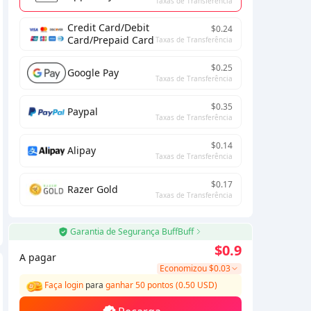
Taxas de Transferência
Credit Card/Debit
$0.24
Card/Prepaid Card
Taxas de Transferência
$0.25
Google Pay
Taxas de Transferência
$0.35
Paypal
Taxas de Transferência
$0.14
Alipay
Taxas de Transferência
$0.17
Razer Gold
Taxas de Transferência
Garantia de Segurança BuffBuff
$0.9
A pagar
Economizou
$0.03
Faça login
para
ganhar 50 pontos (0.50 USD)