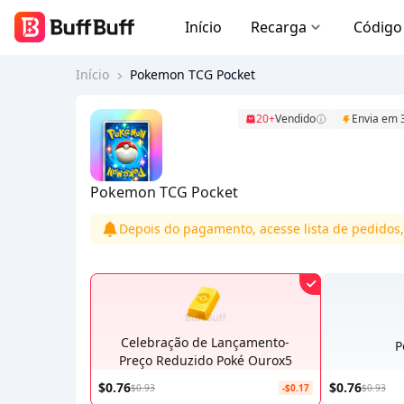
Início
Recarga
Código
Início
Pokemon TCG Pocket
20+
Vendido
Envia em 
Pokemon TCG Pocket
Depois do pagamento, acesse lista de pedidos,
Celebração de Lançamento-
P
Preço Reduzido Poké Ourox5
$0.76
$0.76
$0.93
-$0.17
$0.93