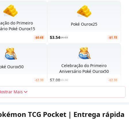
ração do Primeiro
Poké Ourox25
sário Poké Ourox15
$3.54
-$0.68
$4.69
-$1.15
Celebração do Primeiro
oké Ourox50
Aniversário Poké Ourox50
$7.08
-$2.30
$9.38
-$2.30
ostrar Mais
okémon TCG Pocket | Entrega rápida