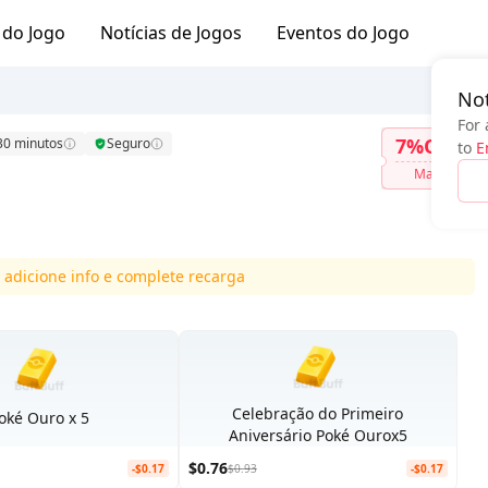
 do Jogo
Notícias de Jogos
Eventos do Jogo
Not
For 
7%OFF
30 minutos
Seguro
to
E
Mais
 adicione info e complete recarga
Celebração do Primeiro
oké Ouro x 5
Aniversário Poké Ourox5
$0.76
-$0.17
$0.93
-$0.17