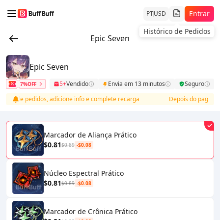
Entrar
PT
USD
Histórico de Pedidos
Epic Seven
Epic Seven
5+
Vendido
Envia em 13 minutos
Seguro
7%OFF
sta de pedidos, adicione info e complete recarga
Depois do pagamento,
Marcador de Aliança Prático
$0.81
$0.89
-$0.08
Núcleo Espectral Prático
$0.81
$0.89
-$0.08
Marcador de Crônica Prático