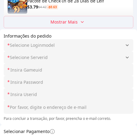
Pacote de Check-In de 28 Dias de Leif
$3.79
$4.42
-$0.63
Mostrar Mais
Informações do pedido
*
Selecione Loginmodel
*
Selecione Serverid
*
*
*
*
Para concluir a transação, por favor, preencha o e-mail correto.
Selecionar Pagamento