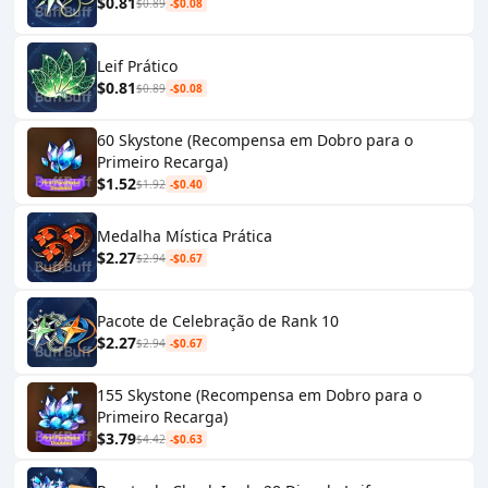
$0.81
$0.89
-$0.08
Leif Prático
$0.81
$0.89
-$0.08
60 Skystone (Recompensa em Dobro para o
Primeiro Recarga)
$1.52
$1.92
-$0.40
Medalha Mística Prática
$2.27
$2.94
-$0.67
Pacote de Celebração de Rank 10
$2.27
$2.94
-$0.67
155 Skystone (Recompensa em Dobro para o
Primeiro Recarga)
$3.79
$4.42
-$0.63