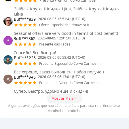
Presente Premium Corvo Carmesim
Заїбісь, Круто, Швидко, Ціна, Заїбісь, Круто, Швидко,
Ціна
Buff***839
2026-08-05 15:51:41 (UTC+0)
Oferta Especial de Primavera II
Seasonal offers are very good in terms of cost benefit!
Buff***362
2026-08-05 12:01:34 (UTC+0)
Presente das Fadas
Спасибо! Всё быстро!
Buff***226
2026-08-05 06:58:42 (UTC+0)
Presente Especial do Corvo Carmesim
Все хорошо, заказ выполнен. Набор получен
Buff***945
2026-08-05 06:13:01 (UTC+0)
Presente de Valor do Corvo Carmesim
Супер. Быстро, удобно ещё и скидки!
Mostrar Mais
-Algumas avaliações que não são muito úteis para sua referência foram
recolhidas e exibidas