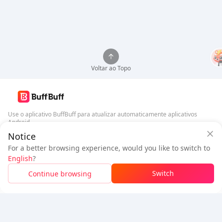
Voltar ao Topo
Use o aplicativo BuffBuff para atualizar automaticamente aplicativos
Android
Notice
Garantia de Segurança BuffBuff
Baixar BuffBuff
For a better browsing experience, would you like to switch to
Faça login
para
ganhar 50 pontos (0.50 USD)
English
?
Siga-nos
$0.92
A pagar
Switch
Continue browsing
Recarga
Economizou
$0.07
5% OFF
5% OFF
Empresa
Recursos
Sobre Nós
Método de Pagamento