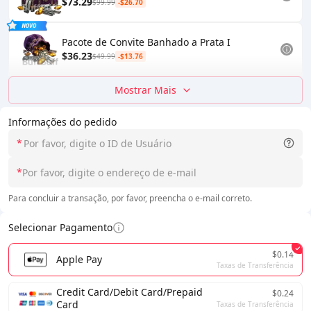
$73.29
$99.99
-$26.70
Pacote de Convite Banhado a Prata I
$36.23
$49.99
-$13.76
Mostrar Mais
Informações do pedido
*
*
Para concluir a transação, por favor, preencha o e-mail correto.
Selecionar Pagamento
$0.14
Apple Pay
Taxas de Transferência
Credit Card/Debit Card/Prepaid
$0.24
Card
Taxas de Transferência