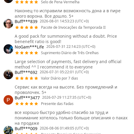
Selo de Pena Vermelha
Наконец-то исправили возможность дона а в пире
алого ворона. Все дошло. 5+
Buff***839
2026-08-01 14:53:23 (UTC+0)
Pacote de Invocações da Temporada II
A good pack for summoning without a doubt. Price
benenefit ratio is good!
NoGam***Life
2026-07-31 22:14:23 (UTC+0)
Suprimento Diário de Três Orelhas
Large selection of payments, fast delivery and official
method ^^ I recommend it to everyone
Buff***692
2026-07-31 05:22:01 (UTC+0)
Valor Diário por 7 dias
Сервис как всегда на высоте. Без промедлений и
проволочек. 5+
Buff***3477
2026-07-29 11:27:35 (UTC+0)
Presente das Fadas
все хорошо быстро удобно спасибо за труд и
понимание хотелось только больше описания о паках
на продаже
Buff***009
2026-08-06 01:49:05 (UTC+0)