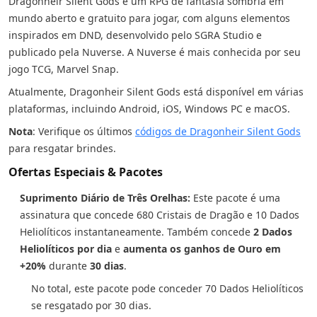
Dragonheir Silent Gods é um RPG de fantasia sombria em
mundo aberto e gratuito para jogar, com alguns elementos
inspirados em DND, desenvolvido pelo SGRA Studio e
publicado pela Nuverse. A Nuverse é mais conhecida por seu
jogo TCG, Marvel Snap.
Atualmente, Dragonheir Silent Gods está disponível em várias
plataformas, incluindo Android, iOS, Windows PC e macOS.
Nota
: Verifique os últimos
códigos de Dragonheir Silent Gods
para resgatar brindes.
Ofertas Especiais & Pacotes
Suprimento Diário de Três Orelhas:
Este pacote é uma
assinatura que concede 680 Cristais de Dragão e 10 Dados
Heliolíticos instantaneamente. Também concede
2 Dados
Heliolíticos por dia
e
aumenta os ganhos de Ouro em
+20%
durante
30 dias
.
No total, este pacote pode conceder 70 Dados Heliolíticos
se resgatado por 30 dias.