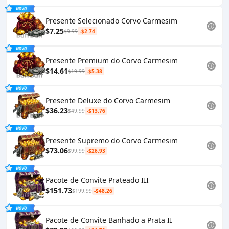
Presente Selecionado Corvo Carmesim
$7.25
$9.99
-$2.74
Presente Premium do Corvo Carmesim
$14.61
$19.99
-$5.38
Presente Deluxe do Corvo Carmesim
$36.23
$49.99
-$13.76
Presente Supremo do Corvo Carmesim
$73.06
$99.99
-$26.93
Pacote de Convite Prateado III
$151.73
$199.99
-$48.26
Pacote de Convite Banhado a Prata II