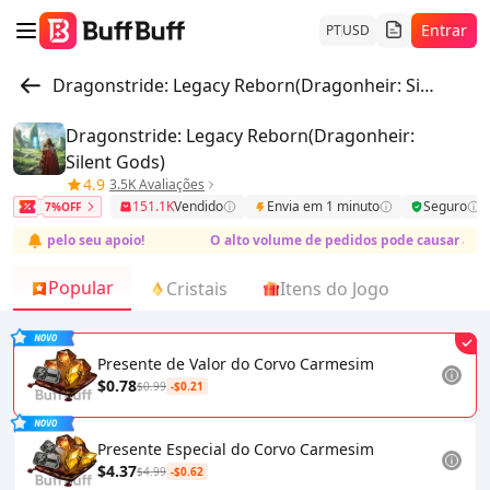
Entrar
PT
USD
Dragonstride: Legacy Reborn(Dragonheir: Silent Gods)
Dragonstride: Legacy Reborn(Dragonheir:
Silent Gods)
4.9
3.5K Avaliações
151.1K
Vendido
Envia em 1 minuto
Seguro
7%OFF
ado pelo seu apoio!
O alto volume de pedidos pode causar atrasos n
Popular
Cristais
Itens do Jogo
Presente de Valor do Corvo Carmesim
$0.78
$0.99
-$0.21
Presente Especial do Corvo Carmesim
$4.37
$4.99
-$0.62