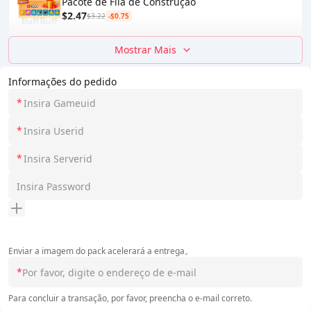
Pacote de Fila de Construção
$2.47
$3.22
-$0.75
Mostrar Mais
Informações do pedido
*
*
*
Enviar a imagem do pack acelerará a entrega。
*
Para concluir a transação, por favor, preencha o e-mail correto.