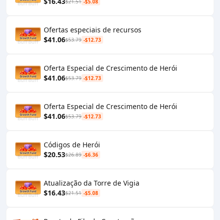
$16.43
$21.51
-$5.08
Ofertas especiais de recursos
$41.06
$53.79
-$12.73
Oferta Especial de Crescimento de Herói
$41.06
$53.79
-$12.73
Oferta Especial de Crescimento de Herói
$41.06
$53.79
-$12.73
Códigos de Herói
$20.53
$26.89
-$6.36
Atualização da Torre de Vigia
$16.43
$21.51
-$5.08