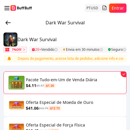
Entrar
PT
USD
Dark War Survival
Dark War Survival
20+
Vendido
Envia em 30 minutos
Seguro
7%OFF
Depois do pagamento, acesse lista de pedidos, adicione info e complet
Pacote Tudo-em-Um de Venda Diária
$4.11
$5.37
-$1.26
Oferta Especial de Moeda de Ouro
$41.06
$53.79
-$12.73
Oferta Especial de Força Física