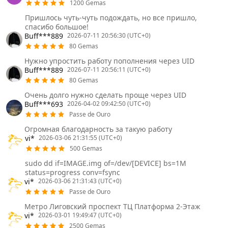
1200 Gemas
Пришлось чуть-чуть подождать, но все пришло,
спасибо большое!
Buff***889
2026-07-11 20:56:30 (UTC+0)
80 Gemas
Нужно упростить работу пополнения через UID
Buff***889
2026-07-11 20:56:11 (UTC+0)
80 Gemas
Очень долго нужно сделать проще через UID
Buff***693
2026-04-02 09:42:50 (UTC+0)
Passe de Ouro
Огромная благодарность за такую работу
vi*
2026-03-06 21:31:55 (UTC+0)
500 Gemas
sudo dd if=IMAGE.img of=/dev/[DEVICE] bs=1M
status=progress conv=fsync
vi*
2026-03-06 21:31:43 (UTC+0)
Passe de Ouro
Метро Лиговский проспект ТЦ Платформа 2-Этаж
vi*
2026-03-01 19:49:47 (UTC+0)
2500 Gemas