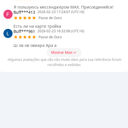
Я пользуюсь мессенджером MAX. Присоединяйся!
Buff***413
2026-02-23 17:24:07 (UTC+0)
Passe de Ouro
Есть ли на карте тройка
Buff***961
2026-02-23 16:32:08 (UTC+0)
Passe de Ouro
Ш ов ов овиара Ара а
Mostrar Mais
-Algumas avaliações que não são muito úteis para sua referência foram
recolhidas e exibidas