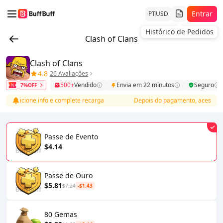
Entrar
PT
USD
Clash of Clans
Clash of Clans
4.8
26 Avaliações
500+
Vendido
Envia em 22 minutos
Seguro
7%OFF
, adicione info e complete recarga
Depois do pagamento, acesse lista
Passe de Evento
$4.14
Passe de Ouro
$5.81
$7.24
-$1.43
80 Gemas