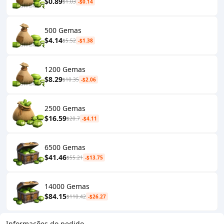
$0.89
$1.03
-$0.14
500 Gemas
$4.14
$5.52
-$1.38
1200 Gemas
$8.29
$10.35
-$2.06
2500 Gemas
$16.59
$20.7
-$4.11
6500 Gemas
$41.46
$55.21
-$13.75
14000 Gemas
$84.15
$110.42
-$26.27
Informações do pedido