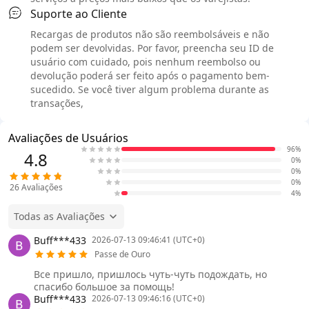
Suporte ao Cliente
Recargas de produtos não são reembolsáveis e não
podem ser devolvidas. Por favor, preencha seu ID de
usuário com cuidado, pois nenhum reembolso ou
devolução poderá ser feito após o pagamento bem-
sucedido. Se você tiver algum problema durante as
transações,
Avaliações de Usuários
96%
4.8
0%
0%
0%
26
Avaliações
4%
Todas as Avaliações
Buff***433
2026-07-13 09:46:41 (UTC+0)
Passe de Ouro
Все пришло, пришлось чуть-чуть подождать, но
спасибо большое за помощь!
Buff***433
2026-07-13 09:46:16 (UTC+0)