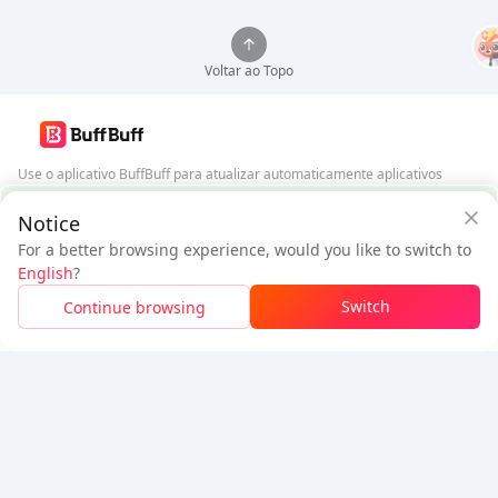
Voltar ao Topo
Use o aplicativo BuffBuff para atualizar automaticamente aplicativos
Android
Garantia de Segurança BuffBuff
Notice
Baixar BuffBuff
For a better browsing experience, would you like to switch to
$32.25
$34.59
English
?
Novo Usuário:
$2.34
de Desconto
A pagar
Siga-nos
Switch
Continue browsing
Faça Login Para Obter Desconto
5% OFF
5% OFF
Empresa
Recursos
Sobre Nós
Método de Pagamento
Segurança
Ajuda
Hot Selling