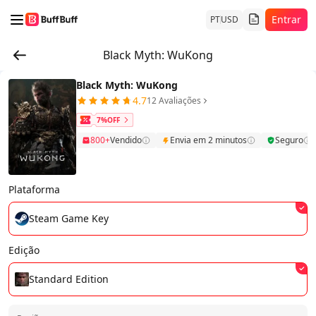
Entrar
PT
USD
Black Myth: WuKong
Black Myth: WuKong
4.7
12 Avaliações
7%OFF
800+
Vendido
Envia em 2 minutos
Seguro
Plataforma
Steam Game Key
Edição
Standard Edition