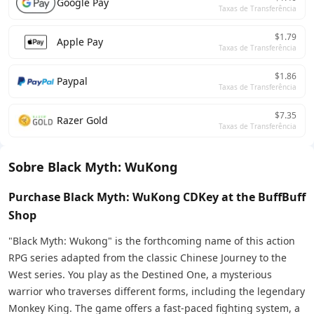
Google Pay
Taxas de Transferência
$1.79
Apple Pay
Taxas de Transferência
$1.86
Paypal
Taxas de Transferência
$7.35
Razer Gold
Taxas de Transferência
Sobre Black Myth: WuKong
Purchase Black Myth: WuKong CDKey at the BuffBuff
Shop
"Black Myth: Wukong" is the forthcoming name of this action
RPG series adapted from the classic Chinese Journey to the
West series. You play as the Destined One, a mysterious
warrior who traverses different forms, including the legendary
Monkey King. The game offers a fast-paced fighting system, a