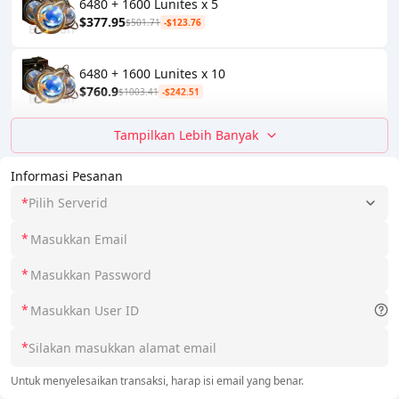
6480 + 1600 Lunites x 5
$377.95
$501.71
-$123.76
6480 + 1600 Lunites x 10
$760.9
$1003.41
-$242.51
Tampilkan Lebih Banyak
Informasi Pesanan
*
Pilih Serverid
*
*
*
*
Untuk menyelesaikan transaksi, harap isi email yang benar.