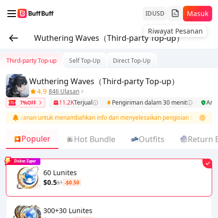
Masuk
ID
USD
Riwayat Pesanan
Wuthering Waves（Third-party Top-up）
Third-party Top-up
Self Top-Up
Direct Top-Up
Wuthering Waves（Third-party Top-up）
4.9
846 Ulasan
11.2K
Terjual
Pengiriman dalam 30 menit
Am
7%OFF
r pesanan untuk menambahkan info dan menyelesaikan pengisian ulang.
Populer
Hot Bundle
Outfits
Return 
Diskon Super
60 Lunites
$0.5
$1
-$0.50
300+30 Lunites