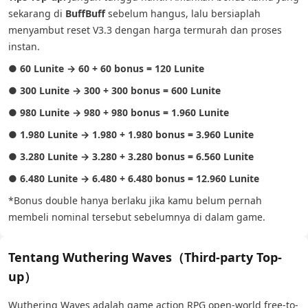
sekarang di
BuffBuff
sebelum hangus, lalu bersiaplah
menyambut reset V3.3 dengan harga termurah dan proses
instan.
●
60 Lunite → 60 + 60 bonus = 120 Lunite
●
300 Lunite → 300 + 300 bonus = 600 Lunite
●
980 Lunite → 980 + 980 bonus = 1.960 Lunite
●
1.980 Lunite → 1.980 + 1.980 bonus = 3.960 Lunite
●
3.280 Lunite → 3.280 + 3.280 bonus = 6.560 Lunite
●
6.480 Lunite → 6.480 + 6.480 bonus = 12.960 Lunite
*Bonus double hanya berlaku jika kamu belum pernah
membeli nominal tersebut sebelumnya di dalam game.
Tentang Wuthering Waves（Third-party Top-
up）
Wuthering Waves adalah game action RPG open-world free-to-