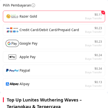
Pilih Pembayaran
$0.11
Razer Gold
Biaya Transfer
$0.23
Credit Card/Debit Card/Prepaid Card
Biaya Transfer
$0.23
Google Pay
Biaya Transfer
$0.24
Apple Pay
Biaya Transfer
$0.34
Paypal
Biaya Transfer
$0.13
Alipay
Biaya Transfer
Top Up Lunites Wuthering Waves –
Terjangkau & Terpercaya