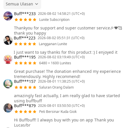
Semua Ulasan
Buff***233
2026-08-02 14:58:21 (UTC+0)
Lunite Subscription
Thankyou for support and super customer service🎉❤️🥰
thank you happy
Buff***223
2026-08-02 05:51:31 (UTC+0)
Langganan Lunite
I just want to say thanks for this product :) I enjoyed it
Buff***195
2026-08-02 03:19:49 (UTC+0)
6480 + 1600 Lunites
Great purchase! The donation enhanced my experience
tremendously. Highly recommend!
Buff***157
2026-08-01 11:38:25 (UTC+0)
Saluran Orang Dalam
amazingly fast actually, I am really glad to have started
using buffbuff
Buff***879
2026-08-01 03:50:50 (UTC+0)
Peti Bersinar Kuda Giok
Hi Buffbuff! I always buy with you on app Thank you
Lucas/br