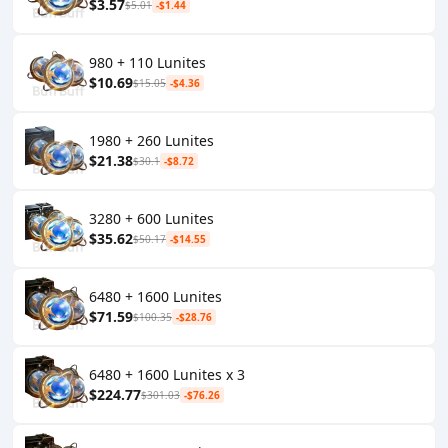
$3.57
$5.01
-$1.44
980 + 110 Lunites
$10.69
$15.05
-$4.36
1980 + 260 Lunites
$21.38
$30.1
-$8.72
3280 + 600 Lunites
$35.62
$50.17
-$14.55
6480 + 1600 Lunites
$71.59
$100.35
-$28.76
6480 + 1600 Lunites x 3
$224.77
$301.03
-$76.26