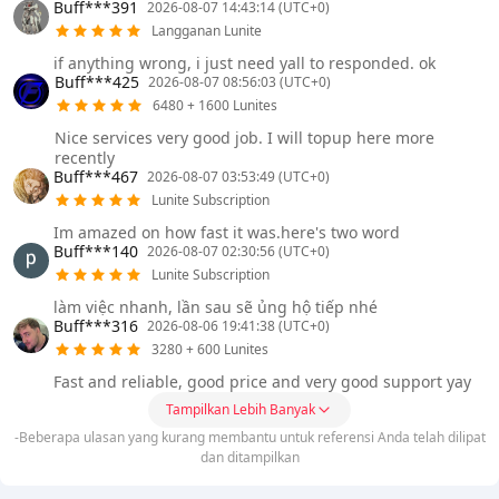
Buff***391
2026-08-07 14:43:14 (UTC+0)
Langganan Lunite
if anything wrong, i just need yall to responded. ok
Buff***425
2026-08-07 08:56:03 (UTC+0)
6480 + 1600 Lunites
Nice services very good job. I will topup here more
recently
Buff***467
2026-08-07 03:53:49 (UTC+0)
Lunite Subscription
Im amazed on how fast it was.here's two word
Buff***140
2026-08-07 02:30:56 (UTC+0)
Lunite Subscription
làm việc nhanh, lần sau sẽ ủng hộ tiếp nhé
Buff***316
2026-08-06 19:41:38 (UTC+0)
3280 + 600 Lunites
Fast and reliable, good price and very good support yay
Tampilkan Lebih Banyak
-Beberapa ulasan yang kurang membantu untuk referensi Anda telah dilipat
dan ditampilkan