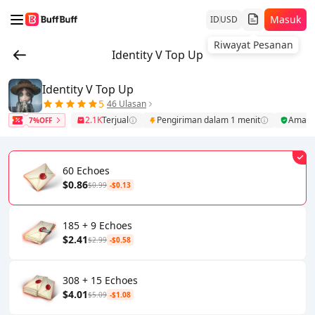
Masuk
ID
USD
Identity V Top Up
Identity V Top Up
5
46 Ulasan
2.1K
Terjual
Pengiriman dalam 1 menit
Aman
7%OFF
60 Echoes
$0.86
$0.99
-$0.13
185 + 9 Echoes
$2.41
$2.99
-$0.58
308 + 15 Echoes
$4.01
$5.09
-$1.08