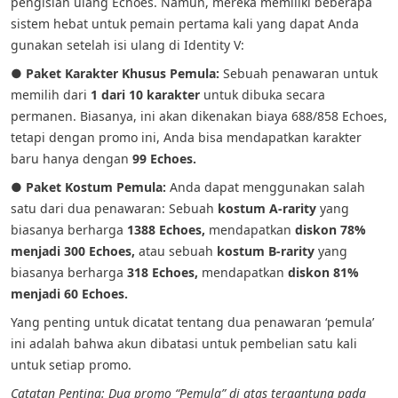
pengisian ulang Echoes. Namun, mereka memiliki beberapa
sistem hebat untuk pemain pertama kali yang dapat Anda
gunakan setelah isi ulang di Identity V:
● Paket Karakter Khusus Pemula:
Sebuah penawaran untuk
memilih dari
1 dari 10 karakter
untuk dibuka secara
permanen. Biasanya, ini akan dikenakan biaya 688/858 Echoes,
tetapi dengan promo ini, Anda bisa mendapatkan karakter
baru hanya dengan
99 Echoes.
● Paket Kostum Pemula:
Anda dapat menggunakan salah
satu dari dua penawaran: Sebuah
kostum A-rarity
yang
biasanya berharga
1388 Echoes,
mendapatkan
diskon 78%
menjadi 300 Echoes,
atau sebuah
kostum B-rarity
yang
biasanya berharga
318 Echoes,
mendapatkan
diskon 81%
menjadi 60 Echoes.
Yang penting untuk dicatat tentang dua penawaran ‘pemula’
ini adalah bahwa akun dibatasi untuk pembelian satu kali
untuk setiap promo.
Catatan Penting: Dua promo “Pemula” di atas tergantung pada