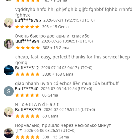
185 + 9 Gema
vgddtyhb hhfd hhj ghjvf ghjb gjjfc fghbbf fghhb rrhhfd
fghhvx
Buff***8795
2026-07-31 19:27:15 (UTC+0)
308 + 15 Gema
Очень быстро доставили, спасибо
Buff***994
2026-07-26 13:06:51 (UTC+0)
308 + 15 Gema
cheap, fast, easy, perfect!! thanks for this service! keep
going
Buff***312
2026-07-14 03:04:17 (UTC+0)
3330 + 168 Gema
giao nhanh uy tín có echos liền mua của buffbuff
Buff***540
2026-07-05 14:19:54 (UTC+0)
60 Gema
N i c e !!! A n d F a s t
Buff***8795
2026-07-02 19:51:55 (UTC+0)
60 Gema
Нормально, пришло через несколько минут
丁*
2026-06-06 03:26:51 (UTC+0)
308 + 15 Gema