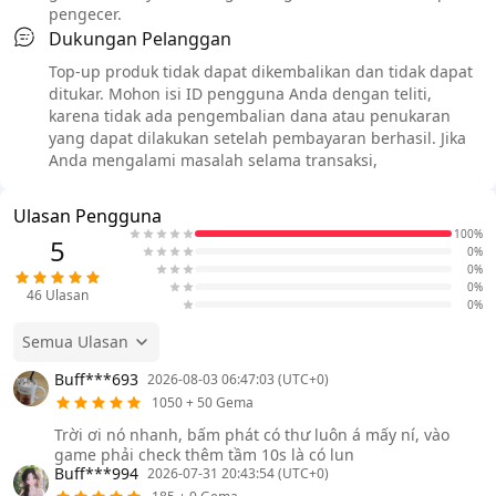
pengecer.
Dukungan Pelanggan
Top-up produk tidak dapat dikembalikan dan tidak dapat
ditukar. Mohon isi ID pengguna Anda dengan teliti,
karena tidak ada pengembalian dana atau penukaran
yang dapat dilakukan setelah pembayaran berhasil. Jika
Anda mengalami masalah selama transaksi,
Ulasan Pengguna
100%
5
0%
0%
0%
46
Ulasan
0%
Semua Ulasan
Buff***693
2026-08-03 06:47:03 (UTC+0)
1050 + 50 Gema
Trời ơi nó nhanh, bấm phát có thư luôn á mấy ní, vào
game phải check thêm tầm 10s là có lun
Buff***994
2026-07-31 20:43:54 (UTC+0)