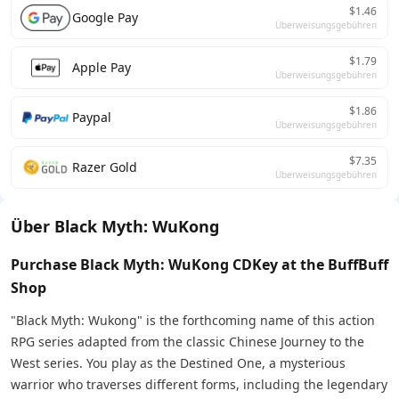
$1.46
Google Pay
Überweisungsgebühren
$1.79
Apple Pay
Überweisungsgebühren
$1.86
Paypal
Überweisungsgebühren
$7.35
Razer Gold
Überweisungsgebühren
Über Black Myth: WuKong
Purchase Black Myth: WuKong CDKey at the BuffBuff
Shop
"Black Myth: Wukong" is the forthcoming name of this action
RPG series adapted from the classic Chinese Journey to the
West series. You play as the Destined One, a mysterious
warrior who traverses different forms, including the legendary