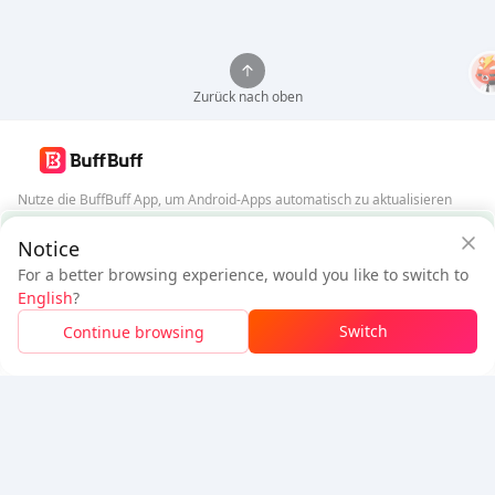
Zurück nach oben
Nutze die BuffBuff App, um Android-Apps automatisch zu aktualisieren
BuffBuff Sicherheitsgarantie
Notice
BuffBuff herunterladen
For a better browsing experience, would you like to switch to
$32.25
$34.59
Folge uns
English
?
Neuer Nutzer:
$2.34
Rabatt
Zu zahlen
Switch
Continue browsing
Melden Sie sich an, um den Rabatt zu erhalten
5% OFF
5% OFF
Firma
Ressourcen
Über uns
Zahlungsmethode
Sicherheit
Hilfe
Hot Selling