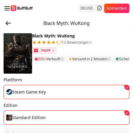
Anmelden
DE
USD
Black Myth: WuKong
Black Myth: WuKong
4.7
12 Bewertungen
7%OFF
800+
Verkauft
Versand in 2 Minuten
Sicher
Plattform
Steam Game Key
Edition
Standard Edition