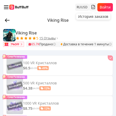
Войти
RU
USD
История заказов
Viking Rise
Viking Rise
5
15 Отзывы
65.7K
Продано
Доставка в течение 1 минуты
7%OFF
Супер Распродажа
100 VR Кристаллов
$0.5
$0.99
-49%
Супер Распродажа
500 VR Кристаллов
$4.38
$4.99
-12%
Супер Распродажа
1000 VR Кристаллов
$8.75
$9.99
-12%