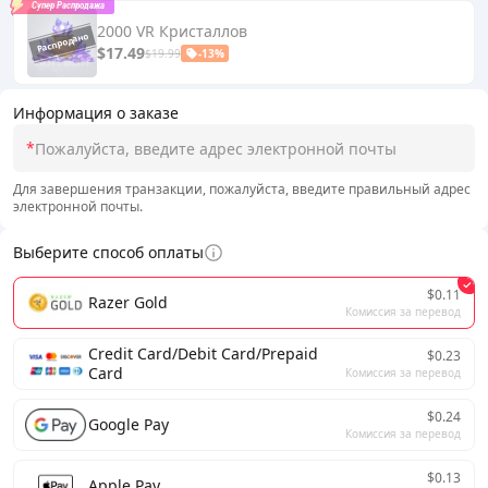
Супер Распродажа
2000 VR Кристаллов
$17.49
$19.99
-13%
Информация о заказе
*
Для завершения транзакции, пожалуйста, введите правильный адрес
электронной почты.
Выберите способ оплаты
$0.11
Razer Gold
Комиссия за перевод
Credit Card/Debit Card/Prepaid
$0.23
Card
Комиссия за перевод
$0.24
Google Pay
Комиссия за перевод
$0.13
Apple Pay