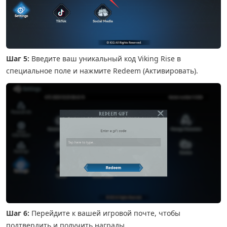
Шаг 5:
Введите ваш уникальный код Viking Rise в
специальное поле и нажмите Redeem (Активировать).
Шаг 6:
Перейдите к вашей игровой почте, чтобы
подтвердить и получить награды.