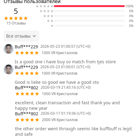
Отзывы пользователей
100%
5
0%
0%
0%
15
Отзывы
0%
Все отзывы
Buff***229
2026-05-23 01:00:57 (UTC+0)
1000 VR Кристаллов
Is a good one i have buy so match from tjes store
Buff***229
2026-05-23 01:00:01 (UTC+0)
1000 VR Кристаллов
Good is lieke so good we have a good sto
Buff***802
2026-03-19 21:45:16 (UTC+0)
1000 VR Кристаллов
excellent, clean transaction and fast thank you and
happy new year
Buff***802
2026-03-17 01:19:36 (UTC+0)
2000 VR Кристаллов
the other order went through seems like buffbuff is legit
and safe