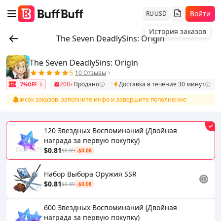
Войти
RU
USD
История заказов
The Seven DeadlySins: Origin
The Seven DeadlySins: Origin
5
10 Отзывы
200+
Продано
Доставка в течение 30 минут
7%OFF
 в список заказов, заполните инфо и завершите пополнение
Пос
120 Звездных Воспоминаний (Двойная
награда за первую покупку)
$0.81
$0.89
-$0.08
Набор Выбора Оружия SSR
$0.81
$0.89
-$0.08
600 Звездных Воспоминаний (Двойная
награда за первую покупку)