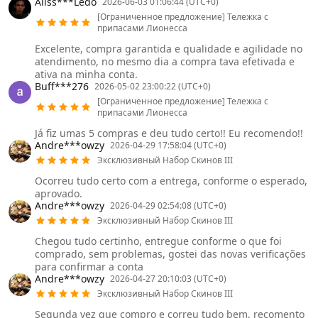
Aliss***Ledo
2026-06-03 01:06:44 (UTC+0)
[Ограниченное предложение] Тележка с
припасами Лионесса
Excelente, compra garantida e qualidade e agilidade no
atendimento, no mesmo dia a compra tava efetivada e
ativa na minha conta.
Buff***276
2026-05-02 23:00:22 (UTC+0)
[Ограниченное предложение] Тележка с
припасами Лионесса
Já fiz umas 5 compras e deu tudo certo!! Eu recomendo!!
Andre***owzy
2026-04-29 17:58:04 (UTC+0)
Эксклюзивный Набор Скинов III
Ocorreu tudo certo com a entrega, conforme o esperado,
aprovado.
Andre***owzy
2026-04-29 02:54:08 (UTC+0)
Эксклюзивный Набор Скинов III
Chegou tudo certinho, entregue conforme o que foi
comprado, sem problemas, gostei das novas verificações
para confirmar a conta
Andre***owzy
2026-04-27 20:10:03 (UTC+0)
Эксклюзивный Набор Скинов III
Segunda vez que compro e correu tudo bem, recomento