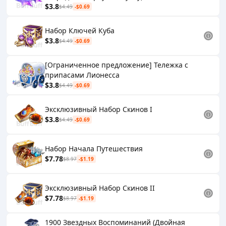
$3.8
$4.49
-$0.69
Набор Ключей Куба
$3.8
$4.49
-$0.69
[Ограниченное предложение] Тележка с
припасами Лионесса
$3.8
$4.49
-$0.69
Эксклюзивный Набор Скинов I
$3.8
$4.49
-$0.69
Набор Начала Путешествия
$7.78
$8.97
-$1.19
Эксклюзивный Набор Скинов II
$7.78
$8.97
-$1.19
1900 Звездных Воспоминаний (Двойная