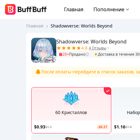
Главная
Пополнение
Главная
Shadowverse: Worlds Beyond
Shadowverse: Worlds Beyond
4.8
4 Отзывы
20+
Продано
Доставка в течение 3
После оплаты перейдите в список заказов, 
60 Кристаллов
Набор
$0.93
$1.16
$1.2
-$0.27
$1.6