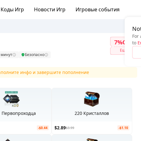
Коды Игр
Новости Игр
Игровые события
Not
For 
7%OFF
to
E
Ещё
0 минут
Безопасно
заполните инфо и завершите пополнение
 Первопроходца
220 Кристаллов
$2.89
-$0.44
$3.99
-$1.10