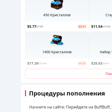
450 Кристаллов
Ста
$5.77
$11.54
$7.98
-$2.21
$15.96
1400 Кристаллов
Набор 
$17.29
$28.83
$23.94
-$6.65
$39.9
Пок
Процедуры пополнения
Начните на сайте: Перейдите на BuffBuff,