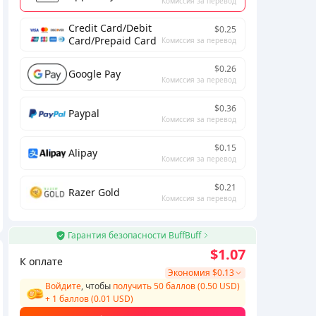
Комиссия за перевод
Credit Card/Debit
$0.25
Card/Prepaid Card
Комиссия за перевод
$0.26
Google Pay
Комиссия за перевод
$0.36
Paypal
Комиссия за перевод
$0.15
Alipay
Комиссия за перевод
$0.21
Razer Gold
Комиссия за перевод
Гарантия безопасности BuffBuff
$1.07
К оплате
Экономия
$0.13
Войдите
, чтобы
получить 50 баллов (0.50 USD)
+
1
баллов (
0.01
USD)