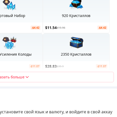
ртовый Набор
920 Кристаллов
$11.54
-$4.42
$15.96
-$4.42
Усиления Колоды
2350 Кристаллов
$28.83
-$11.07
$39.9
-$11.07
азать больше
 установите свой язык и валюту, и войдите в свой аккау