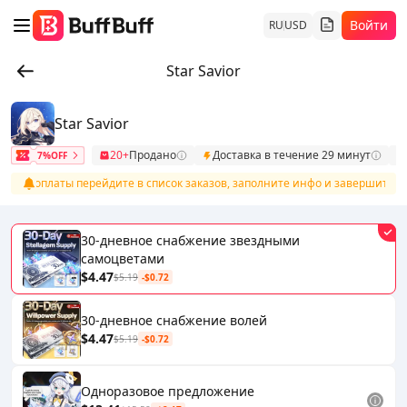
Войти
RU
USD
Star Savior
Star Savior
20+
Продано
Доставка в течение 29 минут
7%OFF
осле оплаты перейдите в список заказов, заполните инфо и завершите по
30-дневное снабжение звездными
самоцветами
$4.47
$5.19
-$0.72
30-дневное снабжение волей
$4.47
$5.19
-$0.72
Одноразовое предложение