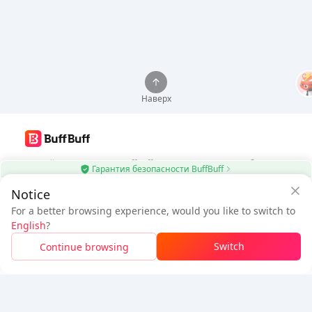
Наверх
Используйте приложение BuffBuff для автоматического обновления
Гарантия безопасности BuffBuff
приложений Android
Notice
$4.74
Скачать BuffBuff
$5.07
For a better browsing experience, would you like to switch to
Новый пользователь: Скидка
К оплате
English
?
$0.33
Подписаться
Switch
Continue browsing
Войдите, чтобы получить скидку
5% OFF
5% OFF
Компания
Ресурсы
О нас
Способ оплаты