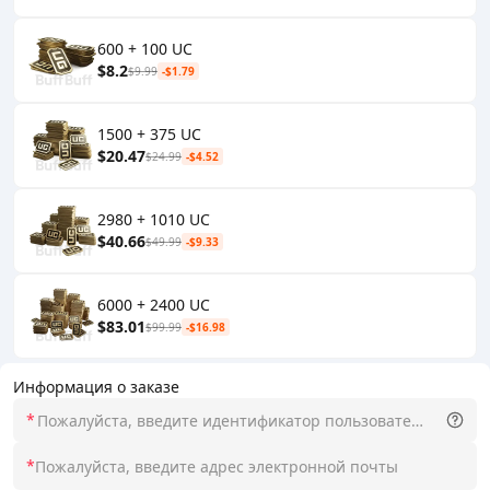
600 + 100 UC
$8.2
$9.99
-$1.79
1500 + 375 UC
$20.47
$24.99
-$4.52
2980 + 1010 UC
$40.66
$49.99
-$9.33
6000 + 2400 UC
$83.01
$99.99
-$16.98
Информация о заказе
*
*