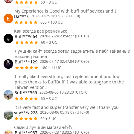
60 + 3 UC
My Experience is Good with buff buff sevices and I
Da***s
2026-07-29 16:09:23 (UTC+0)
600 + 100 UC
Как всегда все ровненько
Buff***664
2026-07-24 23:56:27 (UTC+0)
60 + 3 UC
Лучший сайт всегда хотел задонатить в пабг Тайвань и
наконец нашёл
Buff***129
2026-07-17 02:47:04 (UTC+0)
180 + 11 UC
I really liked everything, fast replenishment and low
prices thanks to BuffBuff, I was able to upgrade to the
Taiwan version.
Buff***569
2026-08-06 10:28:20 (UTC+0)
60 + 3 UC
it is very fast and super transfer very well thank you
vity***a228
2026-08-06 05:18:09 (UTC+0)
60 + 3 UC
Самый лучший магазин👍👍
Buff***987
2026-07-23 13:33:57 (UTC+0)