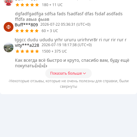
180 + 11 UC
dgfadfgadfga sdfsa fads fsadfasf dfas fsdaf asdfads
ffdfa авыа фыав
Buff***809
2026-07-22 05:36:31 (UTC+0)
60 + 3 UC
tggcc dudu ududu yrhr ururu urirhrvr8r ri rur rir rur r
vity***a228
2026-07-19 18:17:38 (UTC+0)
1500 + 375 UC
Как всегда всё быстро и круто, спасибо вам, буду ещё
покупать👍👍👍
Показать больше
-Некоторые отзывы, которые не очень полезны для справки, были
свернуты