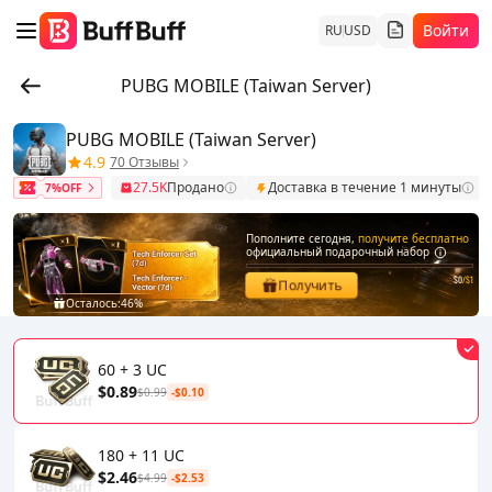
Войти
RU
USD
PUBG MOBILE (Taiwan Server)
PUBG MOBILE (Taiwan Server)
4.9
70 Отзывы
27.5K
Продано
Доставка в течение 1 минуты
7%OFF
Пополните сегодня,
получите бесплатно
официальный подарочный набор
$0
/$1
Получить
Осталось:
46%
60 + 3 UC
$0.89
$0.99
-$0.10
180 + 11 UC
$2.46
$4.99
-$2.53