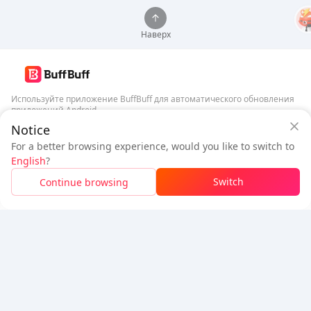
Наверх
Используйте приложение BuffBuff для автоматического обновления
приложений Android
Гарантия безопасности BuffBuff
Notice
Скачать BuffBuff
Войдите
, чтобы
получить 50 баллов (0.50 USD)
+
1
баллов (
0.01
For a better browsing experience, would you like to switch to
USD)
English
?
Подписаться
$1.03
К оплате
Switch
Continue browsing
Пополнить
Детали цены
5% OFF
5% OFF
Компания
Ресурсы
О нас
Способ оплаты
Безопасность
Помощь
Горячие продажи