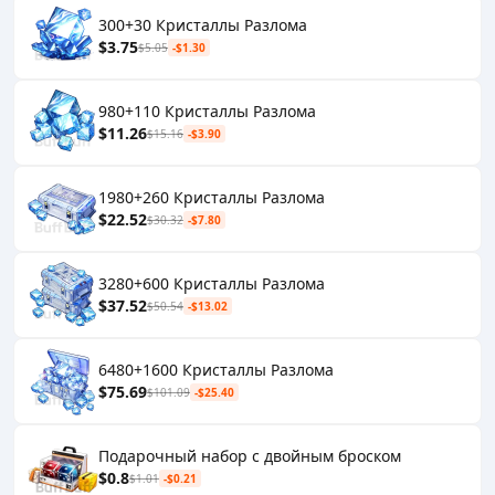
300+30 Кристаллы Разлома
$3.75
$5.05
-$1.30
980+110 Кристаллы Разлома
$11.26
$15.16
-$3.90
1980+260 Кристаллы Разлома
$22.52
$30.32
-$7.80
3280+600 Кристаллы Разлома
$37.52
$50.54
-$13.02
6480+1600 Кристаллы Разлома
$75.69
$101.09
-$25.40
Подарочный набор с двойным броском
$0.8
$1.01
-$0.21