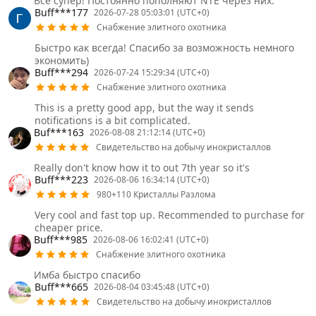
Всё супер! Постоянно пополняют NTE через них.
Buff***177
2026-07-28 05:03:01 (UTC+0)
Снабжение элитного охотника
Быстро как всегда! Спасибо за возможность немного
экономить)
Buff***294
2026-07-24 15:29:34 (UTC+0)
Снабжение элитного охотника
This is a pretty good app, but the way it sends
notifications is a bit complicated.
Buf***163
2026-08-08 21:12:14 (UTC+0)
Свидетельство на добычу инокристаллов
Really don't know how it to out 7th year so it's
Buff***223
2026-08-06 16:34:14 (UTC+0)
980+110 Кристаллы Разлома
Very cool and fast top up. Recommended to purchase for
cheaper price.
Buff***985
2026-08-06 16:02:41 (UTC+0)
Снабжение элитного охотника
Имба быстро спасибо
Buff***665
2026-08-04 03:45:48 (UTC+0)
Свидетельство на добычу инокристаллов