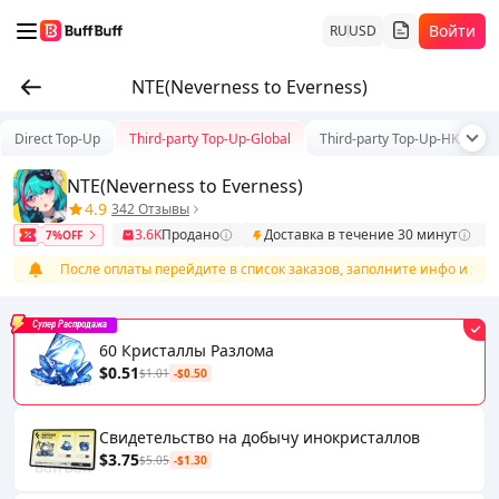
Войти
RU
USD
NTE(Neverness to Everness)
Direct Top-Up
Third-party Top-Up-Global
Third-party Top-Up-HK/TW/
NTE(Neverness to Everness)
4.9
342 Отзывы
3.6K
Продано
Доставка в течение 30 минут
7%OFF
После оплаты перейдите в список заказов, заполните инфо и заве
Супер Распродажа
60 Кристаллы Разлома
$0.51
$1.01
-$0.50
Свидетельство на добычу инокристаллов
$3.75
$5.05
-$1.30