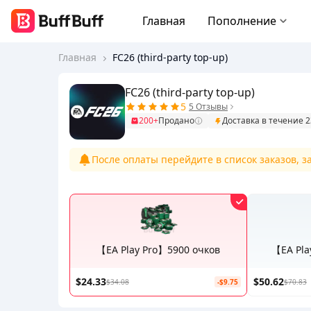
Главная
Пополнение
Главная
FC26 (third-party top-up)
FC26 (third-party top-up)
5
5 Отзывы
200+
Продано
Доставка в течение 
После оплаты перейдите в список заказов, 
【EA Play Pro】5900 очков
【EA Pla
$24.33
$50.62
$34.08
-$9.75
$70.83