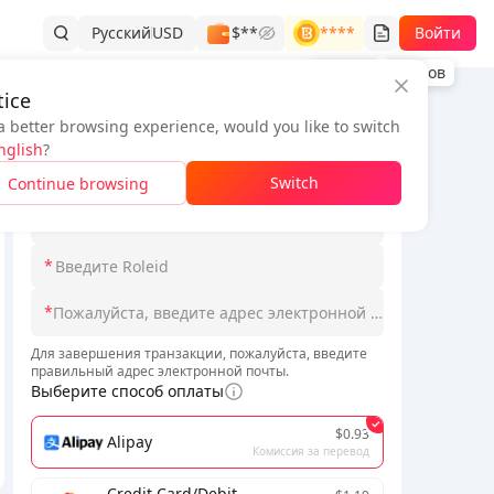
Русский
USD
$**
****
Войти
История заказов
ice
a better browsing experience, would you like to switch
Информация о заказе
nglish
?
*
Switch
Continue browsing
*
*
*
Для завершения транзакции, пожалуйста, введите
правильный адрес электронной почты.
Выберите способ оплаты
$0.93
Alipay
Комиссия за перевод
Credit Card/Debit