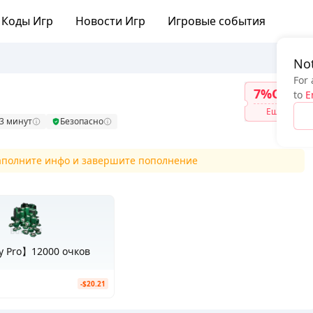
Коды Игр
Новости Игр
Игровые события
Not
For 
7%OFF
to
E
Ещё
23 минут
Безопасно
заполните инфо и завершите пополнение
y Pro】12000 очков
-$20.21