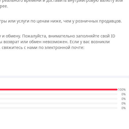
 реального времени и доставить внутриигровую валюту или
рее.
игры или услуги по ценам ниже, чем у розничных продавцов.
 и обмену. Пожалуйста, внимательно заполняйте свой ID
ы возврат или обмен невозможен. Если у вас возникли
 свяжитесь с нами по электронной почте:
100%
0%
0%
0%
0%