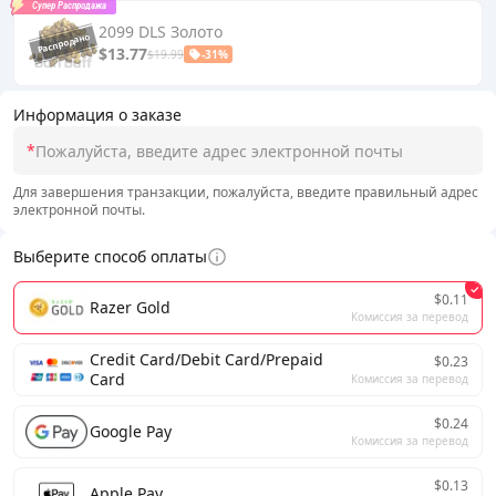
Супер Распродажа
2099 DLS Золото
$13.77
$19.99
-31%
Информация о заказе
*
Для завершения транзакции, пожалуйста, введите правильный адрес
электронной почты.
Выберите способ оплаты
$0.11
Razer Gold
Комиссия за перевод
Credit Card/Debit Card/Prepaid
$0.23
Card
Комиссия за перевод
$0.24
Google Pay
Комиссия за перевод
$0.13
Apple Pay