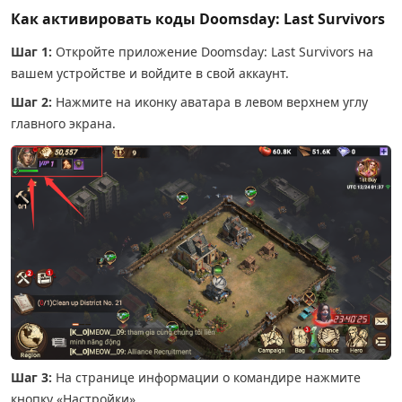
Как активировать коды Doomsday: Last Survivors
Шаг 1:
Откройте приложение Doomsday: Last Survivors на
вашем устройстве и войдите в свой аккаунт.
Шаг 2:
Нажмите на иконку аватара в левом верхнем углу
главного экрана.
Шаг 3:
На странице информации о командире нажмите
кнопку «Настройки».