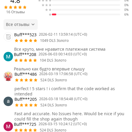
4.8
0%
0%
0%
16
Отзывы
6%
Все отзывы
Buff***523
2026-02-11 13:59:14 (UTC+0)
1049 DLS Золото
Все круто, мне нравится платежная система
Buff***208
2026-06-03 00:14:03 (UTC+0)
104 DLS Золото
Реально как будто впервые слышу
Buff***486
2026-03-19 17:06:58 (UTC+0)
524 DLS Золото
perfect ! 5 stars ! i confirm that the code worked as
intended
Buff***205
2026-03-18 18:54:48 (UTC+0)
524 DLS Золото
Fast and accurate. No Issues here. Would be nice if you
could fill the shop again though
Buff***725
2026-03-15 10:24:12 (UTC+0)
524 DLS Золото