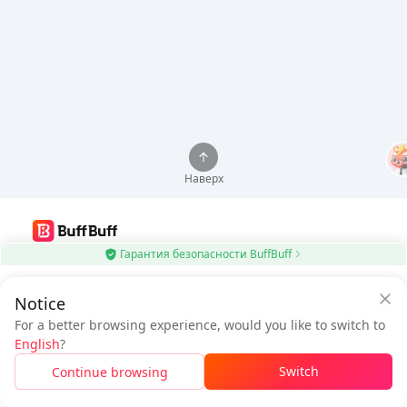
Наверх
Гарантия безопасности BuffBuff
Используйте приложение BuffBuff для автоматического обновления
приложений Android
$0.61
Notice
$1.14
Сэкономьте
$0.53
с
Скачать BuffBuff
К оплате
For a better browsing experience, would you like to switch to
приложением BuffBuff
English
?
Подписаться
Безопасное пополнение через приложение BuffBuff
Switch
Continue browsing
Скачайте, чтобы получить
50 баллов (0.50 USD)
5% OFF
5% OFF