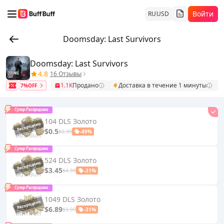
Войти
RU
USD
Doomsday: Last Survivors
Doomsday: Last Survivors
4.8
16 Отзывы
1.1K
Продано
Доставка в течение 1 минуты
7%OFF
Супер Распродажа
104 DLS Золото
$0.5
$0.99
-49%
Супер Распродажа
524 DLS Золото
$3.45
$4.99
-31%
Супер Распродажа
1049 DLS Золото
$6.89
$9.99
-31%