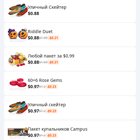
Уличный Скейтер
$0.88
Riddle Duet
$0.88
$1.09
-$0.21
Любой пакет за $0.99
$0.88
$1.09
-$0.21
60+6 Rose Gems
$0.97
$1.2
-$0.23
Уличный скейтер
$0.97
$1.2
-$0.23
Пакет купальников Campus
$0.97
$1.2
-$0.23