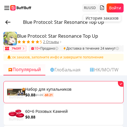
Войти
RU
USD
История заказов
Blue Protocol: Star Resonance Top Up
Blue Protocol: Star Resonance Top Up
5
2 Отзывы
10+
Продано
Доставка в течение 24 минут
7%OFF
список заказов, заполните инфо и завершите пополнение
После 
Популярный
Глобальная
HK/MO/TW
Набор для купальников
$0.88
$1.09
-$0.21
60+6 Розовых Камней
$0.88