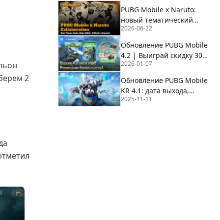
PUBG Mobile x Naruto:
новый тематический
2026-06-22
режим, навыки ниндзя и
чего ожидать
Обновление PUBG Mobile
4.2 | Выиграй скидку 30%,
2026-01-07
ильон
60 UC за полцены и призы
Рейтинга на BuffBuff!
берем 2
Обновление PUBG Mobile
KR 4.1: дата выхода,
2025-11-11
тематический режим и
многое другое
да
 отметил