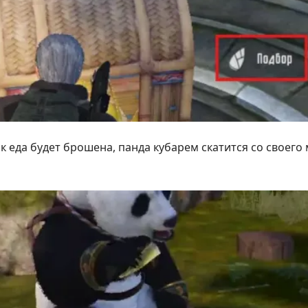
ак еда будет брошена, панда кубарем скатится со своего 