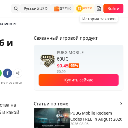
Русский
USD
$**
****
Войти
История заказов
она может
Связанный игровой продукт
6 и
PUBG MOBILE
60UC
$0.45
-55%
$0.99
Купить сейчас
не нравится
Статьи по теме
ства на
6 и какой
PUBG Mobile Redeem
Codes FREE in August 2026
2026-08-06