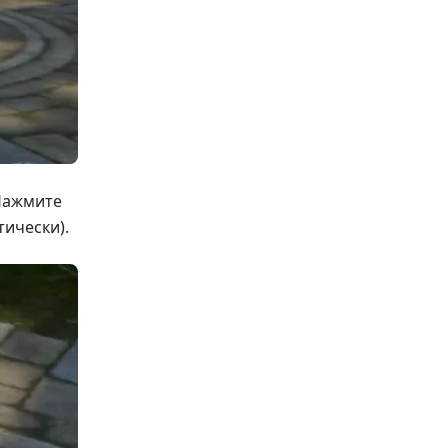
 Нажмите
тически).