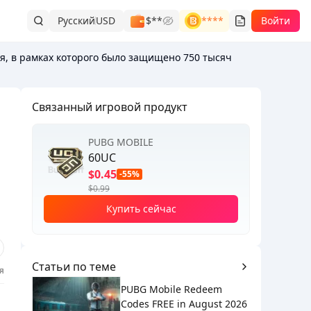
Русский
USD
$**
****
Войти
я, в рамках которого было защищено 750 тысяч
Связанный игровой продукт
PUBG MOBILE
60UC
$0.45
-55%
$0.99
Купить сейчас
Статьи по теме
я
PUBG Mobile Redeem
Codes FREE in August 2026