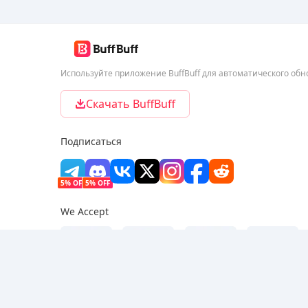
Используйте приложение BuffBuff для автоматического об
Скачать BuffBuff
Подписаться
5% OFF
5% OFF
We Accept