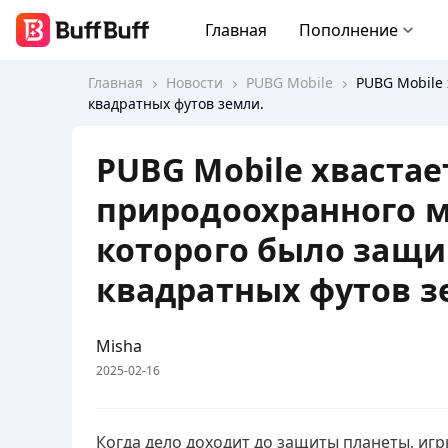
Главная
Пополнение
Главная
Новости
PUBG Mobile
PUBG Mobile 
квадратных футов земли.
PUBG Mobile хвастае
природоохранного м
которого было защи
квадратных футов з
Misha
2025-02-16
Когда дело доходит до защиты планеты, иг