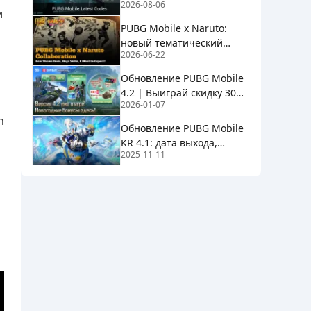
2026-08-06
и
PUBG Mobile x Naruto:
новый тематический
2026-06-22
режим, навыки ниндзя и
чего ожидать
Обновление PUBG Mobile
4.2 | Выиграй скидку 30%,
2026-01-07
60 UC за полцены и призы
n
Рейтинга на BuffBuff!
Обновление PUBG Mobile
KR 4.1: дата выхода,
2025-11-11
тематический режим и
многое другое