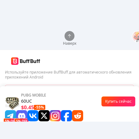
Наверх
Используйте приложение BuffBuff для автоматического обновления
приложений Android
Скачать BuffBuff
PUBG MOBILE
60UC
Купить сейчас
Подписаться
$0.45
-55%
5% OFF
5% OFF
Компания
Ресурсы
О нас
Способ оплаты