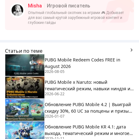
Misha
Игровой писатель
Опытный глобальный охотник за играми 🎮 Добывает
для вас самый крутой зарубежный игровой контент и
глубокие гайды
Статьи по теме
PUBG Mobile Redeem Codes FREE in
August 2026
2026-08-05
PUBG Mobile x Naruto: новый
тематический режим, навыки ниндзя и
2026-06-22
чего ожидать
Обновление PUBG Mobile 4.2 | Выиграй
скидку 30%, 60 UC за полцены и призы
2026-01-07
Рейтинга на BuffBuff!
Обновление PUBG Mobile KR 4.1: дата
выхода, тематический режим и многое
2025-11-11