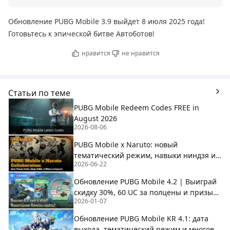
Обновление PUBG Mobile 3.9 выйдет 8 июля 2025 года!
Готовьтесь к эпической битве Автоботов!
нравится
не нравится
Статьи по теме
PUBG Mobile Redeem Codes FREE in
August 2026
2026-08-06
PUBG Mobile x Naruto: новый
тематический режим, навыки ниндзя и
2026-06-22
чего ожидать
Обновление PUBG Mobile 4.2 | Выиграй
скидку 30%, 60 UC за полцены и призы
2026-01-07
Рейтинга на BuffBuff!
Обновление PUBG Mobile KR 4.1: дата
выхода, тематический режим и многое