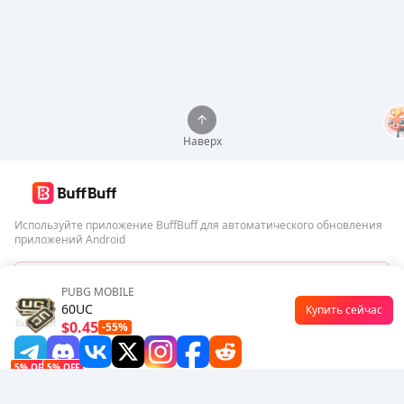
Наверх
Используйте приложение BuffBuff для автоматического обновления
приложений Android
Скачать BuffBuff
PUBG MOBILE
60UC
Купить сейчас
Подписаться
$0.45
-55%
5% OFF
5% OFF
Компания
Ресурсы