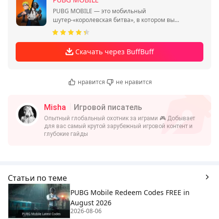
PUBG MOBILE — это мобильный
шутер-«королевская битва», в котором вы
сражаетесь за выживание в одиночку или
отрядом.
Скачать через BuffBuff
нравится
не нравится
Misha
Игровой писатель
Опытный глобальный охотник за играми 🎮 Добывает
для вас самый крутой зарубежный игровой контент и
глубокие гайды
Статьи по теме
PUBG Mobile Redeem Codes FREE in
August 2026
2026-08-06