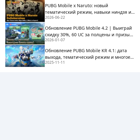
PUBG Mobile x Naruto: новый
тематический режим, навыки ниндзя и
2026-06-22
чего ожидать
Обновление PUBG Mobile 4.2 | Выиграй
скидку 30%, 60 UC за полцены и призы
2026-01-07
Рейтинга на BuffBuff!
Обновление PUBG Mobile KR 4.1: дата
выхода, тематический режим и многое
2025-11-11
другое