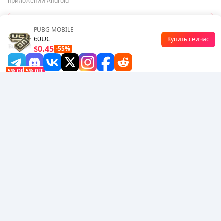
приложений Android
Скачать BuffBuff
PUBG MOBILE
60UC
Купить сейчас
Подписаться
$0.45
-55%
5% OFF
5% OFF
Компания
Ресурсы
О нас
Способ оплаты
Безопасность
Помощь
Горячие продажи
Arena Breakout: Infinite (PC Verison)
Buy PUBG Mobile UC
Honkai: Star Rail HSR Top Up
Пополнение Genshin Impact
Zenless Zone Zero Top Up