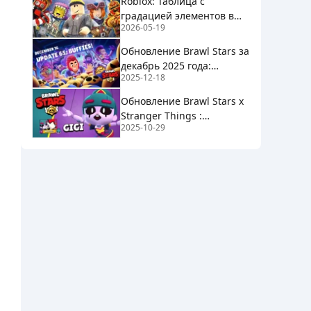
Roblox: Таблица с
градацией элементов в
2026-05-19
"Элементальных
подземельях" - лучшие (и
Обновление Brawl Stars за
худшие) элементы.
декабрь 2025 года:
2025-12-18
Заметки к патчу. Новые
бойцы, усиления и многое
Обновление Brawl Stars x
другое
Stranger Things :
2025-10-29
Технические работы,
новые гиперзаряды и
многое другое