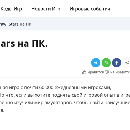
Коды Игр
Новости Игр
Игровые события
rawl Stars на ПК.
ars на ПК.
нравится
не нравитс
ная игра с почти 60 000 ежедневными игроками,
о что, если вы хотите поднять свой игровой опыт в игр
бленно изучили мир эмуляторов, чтобы найти наилучши
е.