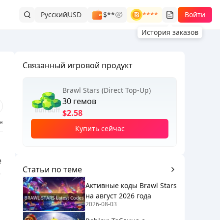
Русский
USD
$**
****
Войти
История заказов
Связанный игровой продукт
Brawl Stars (Direct Top-Up)
30 гемов
$2.58
я
Купить сейчас
е
Статьи по теме
е
Активные коды Brawl Stars
на август 2026 года
2026-08-03