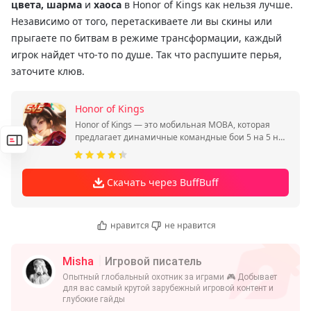
цвета, шарма
и
хаоса
в Honor of Kings как нельзя лучше.
Независимо от того, перетаскиваете ли вы скины или
прыгаете по битвам в режиме трансформации, каждый
игрок найдет что-то по душе. Так что распушите перья,
заточите клюв.
Honor of Kings
Honor of Kings — это мобильная MOBA, которая
предлагает динамичные командные бои 5 на 5 на
классической карте с тремя линиями.
Скачать через BuffBuff
нравится
не нравится
Misha
Игровой писатель
Опытный глобальный охотник за играми 🎮 Добывает
для вас самый крутой зарубежный игровой контент и
глубокие гайды