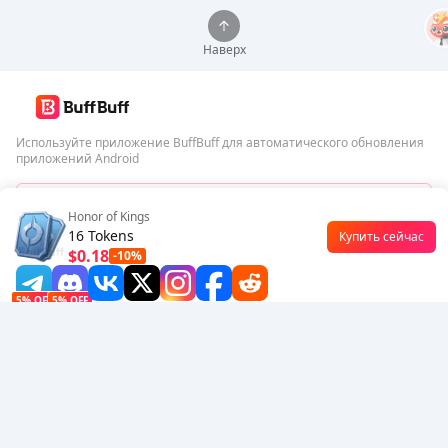
Наверх
Используйте приложение BuffBuff для автоматического обновления
приложений Android
Скачать BuffBuff
Honor of Kings
16 Tokens
Купить сейчас
Подписаться
$0.18
-10%
5% OFF
5% OFF
Компания
Ресурсы
О нас
Способ оплаты
Безопасность
Помощь
Горячие продажи