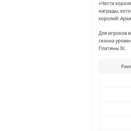
«Чести короле
награды, кот
королей: Арх
Для игроков 
сезона урове
Платины IV.
Ранг