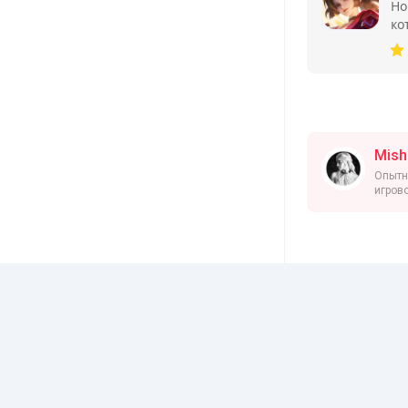
Ho
ко
ко
ка
Mish
Опытн
игрово