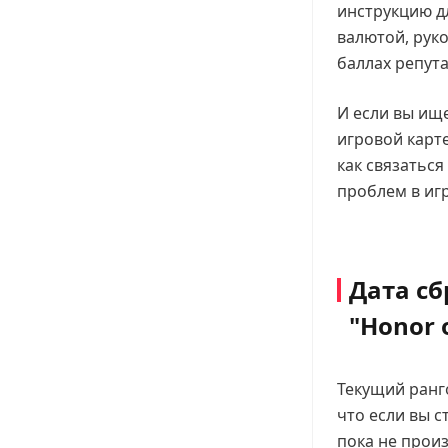
инструкцию дл
валютой, рук
баллах репут
И если вы ище
игровой карте
как связаться
проблем в игр
Дата сб
"Honor 
Текущий ранго
что если вы 
пока не прои