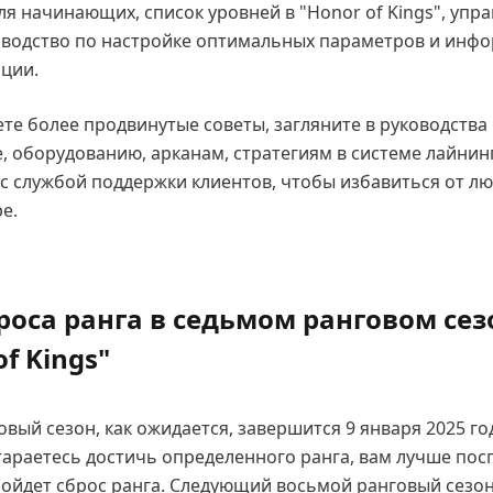
я начинающих, список уровней в "Honor of Kings", упр
оводство по настройке оптимальных параметров и инф
ации.
те более продвинутые советы, загляните в руководства
, оборудованию, арканам, стратегиям в системе лайнинг
 с службой поддержки клиентов, чтобы избавиться от л
е.
роса ранга в седьмом ранговом сез
of Kings"
вый сезон, как ожидается, завершится 9 января 2025 год
стараетесь достичь определенного ранга, вам лучше пос
зойдет сброс ранга. Следующий восьмой ранговый сезо