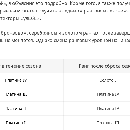
й», я объяснил это подробно. Кроме того, я также полу
орые вы можете получить в седьмом ранговом сезоне «Ч
итекторы Судьбы».
в бронзовом, серебряном и золотом рангах после завер
нь не меняется. Однако смена ранговых уровней начинае
 в течение сезона
Ранг после сброса се
Платина IV
Золото I
Платина III
Платина IV
Платина II
Платина IV
Платина I
Платина III