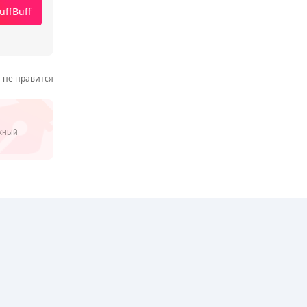
uffBuff
не нравится
ежный