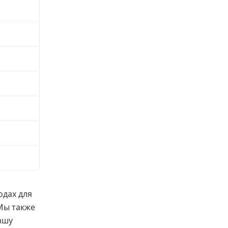
одах для
 Мы также
ашу