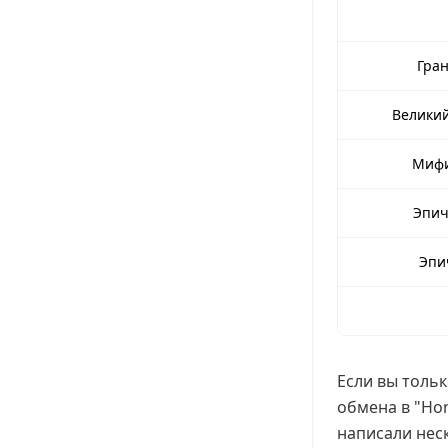
Гран
Великий
Мифи
Эпич
Эпич
Если вы тольк
обмена в "Hon
написали неск