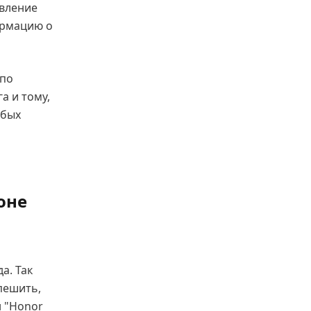
авление
ормацию о
 по
а и тому,
юбых
оне
а. Так
пешить,
н "Honor