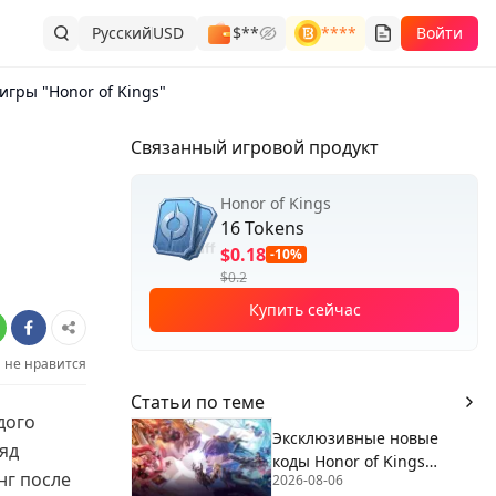
Русский
USD
$**
****
Войти
игры "Honor of Kings"
Связанный игровой продукт
Honor of Kings
16 Tokens
$0.18
-10%
$0.2
Купить сейчас
не нравится
Статьи по теме
дого
Эксклюзивные новые
ряд
коды Honor of Kings
нг после
2026-08-06
(август 2026)