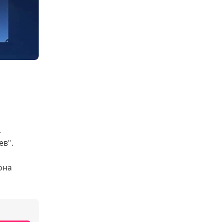
.
ев".
она