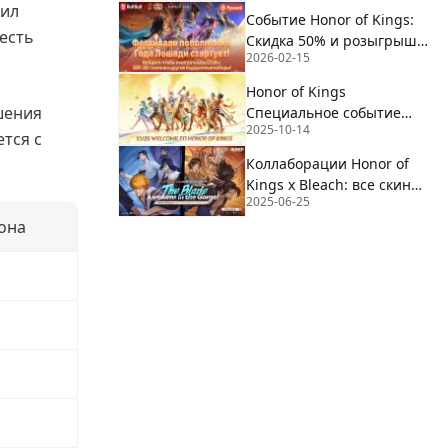
чил
Событие Honor of Kings:
есть
Скидка 50% и розыгрыш
2026-02-15
Galaxy S25 Ultra | BuffBuff
Honor of Kings
шения
Специальное событие
2025-10-14
«Десятилетие обещаний»
тся с
Коллаборации Honor of
Kings x Bleach: все скины,
2025-06-25
цены и доступность
зона