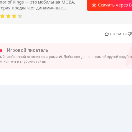
nor of Kings — это мобильная MOBA,
Скачать через B
торая предлагает динамичные
мандные бои 5 на 5 на классической
рте с тремя линиями.
нравится
a
Игровой писатель
ый глобальный охотник за играми 🎮 Добывает для вас самый крутой заруб
й контент и глубокие гайды