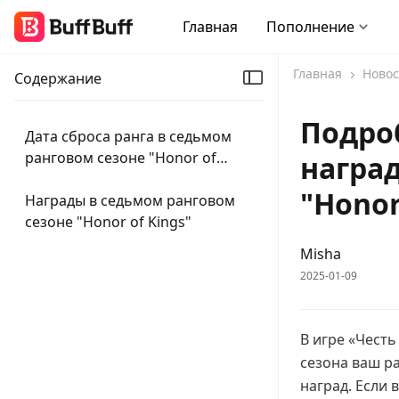
Главная
Пополнение
Главная
Новос
Содержание
Подроб
Дата сброса ранга в седьмом
ранговом сезоне "Honor of
награ
Kings"
"Honor
Награды в седьмом ранговом
сезоне "Honor of Kings"
Misha
2025-01-09
В игре «Честь
сезона ваш ра
наград. Если 