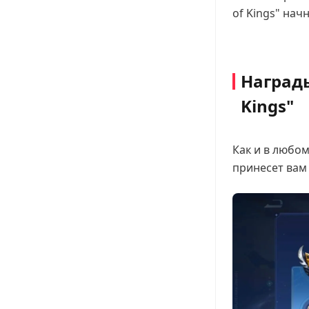
of Kings" нач
Награды
Kings"
Как и в любом
принесет вам