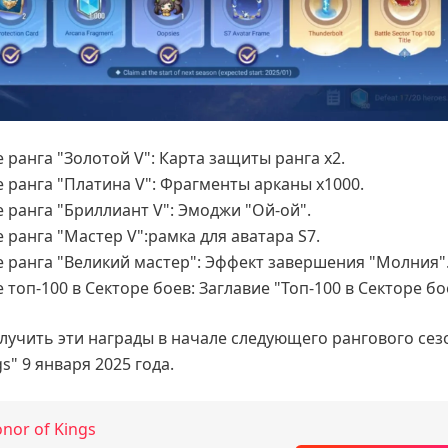
ранга "Золотой V": Карта защиты ранга x2.
 ранга "Платина V": Фрагменты арканы x1000.
 ранга "Бриллиант V": Эмоджи "Ой-ой".
ранга "Мастер V":рамка для аватара S7.
 ранга "Великий мастер": Эффект завершения "Молния"
топ-100 в Секторе боев: Заглавие "Топ-100 в Секторе бо
лучить эти награды в начале следующего рангового сез
s" 9 января 2025 года.
nor of Kings