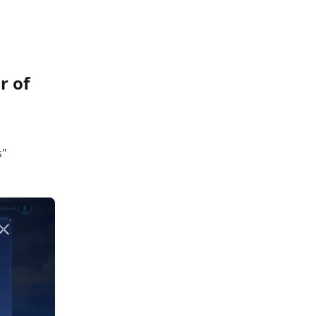
r of
s"