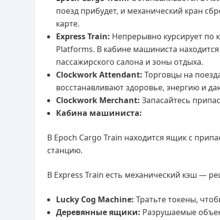
поезд прибудет, и механический кран сбр
карте.
Express Train:
Непрерывно курсирует по кр
Platforms. В кабине машиниста находится
пассажирского салона и зоны отдыха.
Clockwork Attendant:
Торговцы на поезда
восстанавливают здоровье, энергию и д
Clockwork Merchant:
Запасайтесь припас
Кабина машиниста:
В Epoch Cargo Train находится ящик с при
станцию.
В Express Train есть механический кэш — р
Lucky Cog Machine:
Тратьте токены, что
Деревянные ящики:
Разрушаемые объек