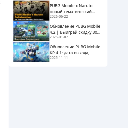
k
PUBG Mobile x Naruto:
новый тематический
2026-06-22
режим, навыки ниндзя и
чего ожидать
Обновление PUBG Mobile
4.2 | Выиграй скидку 30%,
2026-01-07
60 UC за полцены и призы
Рейтинга на BuffBuff!
Обновление PUBG Mobile
KR 4.1: дата выхода,
2025-11-11
тематический режим и
многое другое