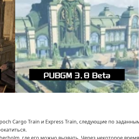
poch Cargo Train и Express Train, следующие по заданны
окатиться.
herholm, где его можно вызвать. Через некоторое врем