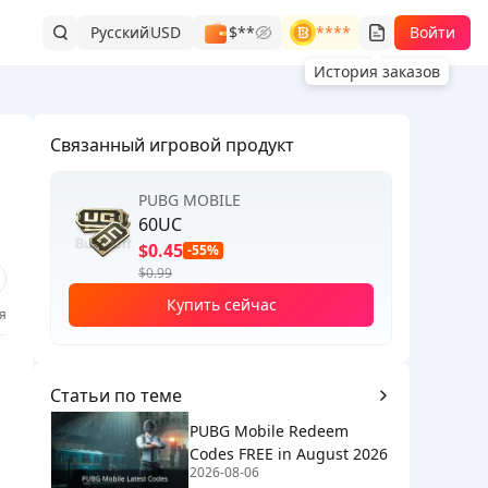
Русский
USD
$**
****
Войти
История заказов
Связанный игровой продукт
PUBG MOBILE
60UC
$0.45
-55%
$0.99
Купить сейчас
я
Статьи по теме
PUBG Mobile Redeem
Codes FREE in August 2026
2026-08-06