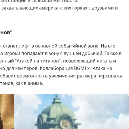
шая станция в сельской местности.
 захватывающих американских горках с друзьями и
анов"
 станет лифт в основной событийной зоне. На его
го игроки попадают в зону с лучшей добычей. Также в
ённый "Атакой на титанов", позволяющий летать и
но для кемперов! Коллаборация BGMI x "Атака на
 добавит возможность увеличения размера персонажа.
анов, как в аниме.