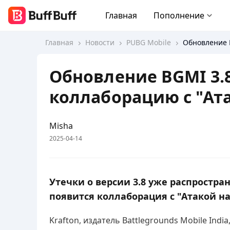
Главная
Пополнение
Главная
Новости
PUBG Mobile
Обновление B
Обновление BGMI 3.
коллаборацию с "Ат
Misha
2025-04-14
Утечки о версии 3.8 уже распростра
появится коллаборация с "Атакой на
Krafton, издатель Battlegrounds Mobile Ind