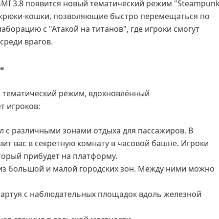
MI 3.8 появится новый тематический режим "Steampun
ие крюки-кошки, позволяющие быстро перемещаться по
аборацию с "Атакой на титанов", где игроки смогут
среди врагов.
"
ый тематический режим, вдохновлённый
т игроков:
л с различными зонами отдыха для пассажиров. В
вит вас в секретную комнату в часовой башне. Игроки
оторый прибудет на платформу.
 из большой и малой городских зон. Между ними можно
стартуя с наблюдательных площадок вдоль железной