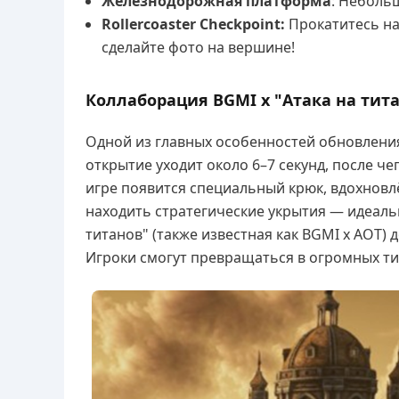
Железнодорожная платформа
: Неболь
Rollercoaster Checkpoint:
Прокатитесь на
сделайте фото на вершине!
Коллаборация BGMI x "Атака на тит
Одной из главных особенностей обновления
открытие уходит около 6–7 секунд, после че
игре появится специальный крюк, вдохновл
находить стратегические укрытия — идеаль
титанов" (также известная как BGMI x AOT)
Игроки смогут превращаться в огромных тит