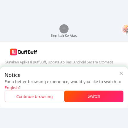
Kembali Ke Atas
Gunakan Aplikasi BuffBuff, Update Aplikasi Android Secara Otomatis
Jaminan Keamanan BuffBuff
Notice
Unduh BuffBuff
For a better browsing experience, would you like to switch to
$25.26
$27.09
Ikuti Kami
English
?
Pengguna Baru:
$1.83
Diskon
Harus Dibayar
Switch
Continue browsing
Masuk Untuk Klaim Diskon
5% OFF
5% OFF
Perusahaan
Sumber Daya
Tentang Kami
Metode Pembayaran
Keamanan
Bantuan