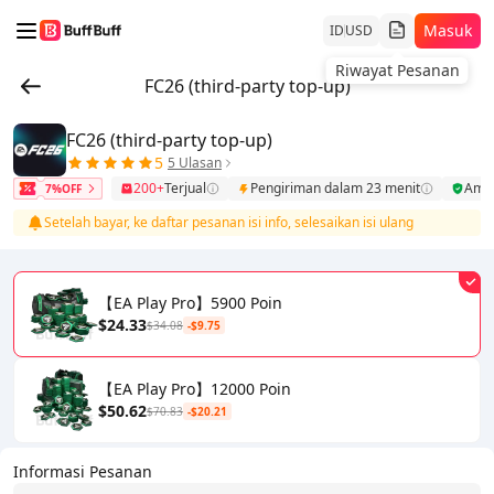
Masuk
ID
USD
Riwayat Pesanan
FC26 (third-party top-up)
FC26 (third-party top-up)
5
5 Ulasan
200+
Terjual
Pengiriman dalam 23 menit
Ama
7%OFF
Setelah bayar, ke daftar pesanan isi info, selesaikan isi ulang
【EA Play Pro】5900 Poin
$24.33
$34.08
-$9.75
【EA Play Pro】12000 Poin
$50.62
$70.83
-$20.21
Informasi Pesanan