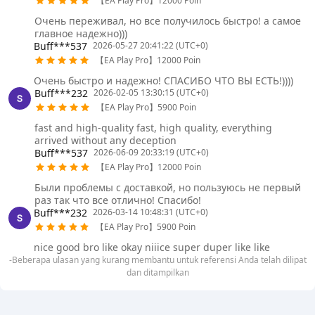
【EA Play Pro】12000 Poin
Очень переживал, но все получилось быстро! а самое
главное надежно)))
Buff***537
2026-05-27 20:41:22 (UTC+0)
【EA Play Pro】12000 Poin
Очень быстро и надежно! СПАСИБО ЧТО ВЫ ЕСТЬ!))))
Buff***232
2026-02-05 13:30:15 (UTC+0)
【EA Play Pro】5900 Poin
fast and high-quality fast, high quality, everything
arrived without any deception
Buff***537
2026-06-09 20:33:19 (UTC+0)
【EA Play Pro】12000 Poin
Были проблемы с доставкой, но пользуюсь не первый
раз так что все отлично! Спасибо!
Buff***232
2026-03-14 10:48:31 (UTC+0)
【EA Play Pro】5900 Poin
nice good bro like okay niiice super duper like like
-Beberapa ulasan yang kurang membantu untuk referensi Anda telah dilipat
dan ditampilkan