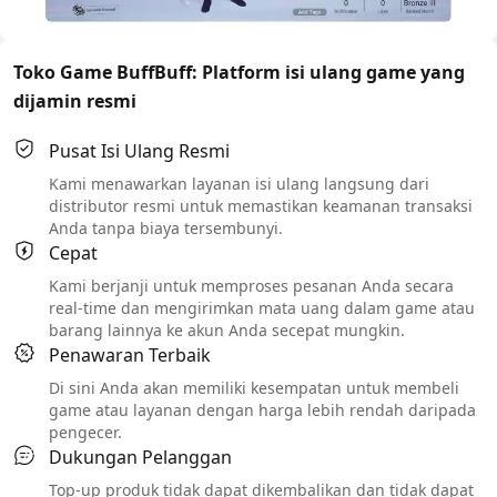
Toko Game BuffBuff: Platform isi ulang game yang
dijamin resmi
Pusat Isi Ulang Resmi
Kami menawarkan layanan isi ulang langsung dari
distributor resmi untuk memastikan keamanan transaksi
Anda tanpa biaya tersembunyi.
Cepat
Kami berjanji untuk memproses pesanan Anda secara
real-time dan mengirimkan mata uang dalam game atau
barang lainnya ke akun Anda secepat mungkin.
Penawaran Terbaik
Di sini Anda akan memiliki kesempatan untuk membeli
game atau layanan dengan harga lebih rendah daripada
pengecer.
Dukungan Pelanggan
Top-up produk tidak dapat dikembalikan dan tidak dapat