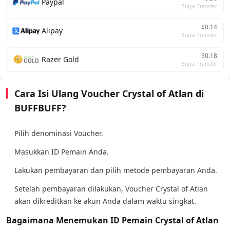
Paypal
Biaya Transfer
$0.14
Alipay
Biaya Transfer
$0.18
Razer Gold
Biaya Transfer
Cara Isi Ulang Voucher Crystal of Atlan di
BUFFBUFF?
Pilih denominasi Voucher.
Masukkan ID Pemain Anda.
Lakukan pembayaran dan pilih metode pembayaran Anda.
Setelah pembayaran dilakukan, Voucher Crystal of Atlan
akan dikreditkan ke akun Anda dalam waktu singkat.
Bagaimana Menemukan ID Pemain Crystal of Atlan