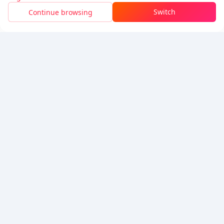
$0.95
Harus Dibayar
Switch
Continue browsing
Isi Ulang
Hemat
$0.16
5% OFF
5% OFF
Perusahaan
Sumber Daya
Tentang Kami
Metode Pembayaran
Keamanan
Bantuan
Hot Selling
Arena Breakout: Infinite (PC Verison)
Buy PUBG Mobile UC
Honkai: Star Rail HSR Top Up
Genshin Impact Top Up
Zenless Zone Zero Top Up
Kami Menerima