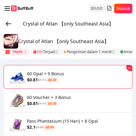
Masuk
ID
USD
Crystal of Atlan 【only Southeast Asia】
Crystal of Atlan 【only Southeast Asia】
50+
Terjual
Pengiriman dalam 1 menit
Aman
7%OFF
60 Opal + 9 Bonus
$0.81
$1.11
-$0.30
60 Voucher + 3 Bonus
$0.81
$1.11
-$0.30
Pass Phantasium (15 Hari) + 8 Opal
$2.1
$3.05
-$0.95