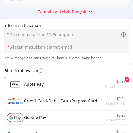
Tampilkan Lebih Banyak
Informasi Pesanan
*
*
Untuk menyelesaikan transaksi, harap isi email yang benar.
Pilih Pembayaran
$0.14
Apple Pay
Biaya Transfer
$0.24
Credit Card/Debit Card/Prepaid Card
Biaya Transfer
$0.25
Google Pay
Biaya Transfer
$0.36