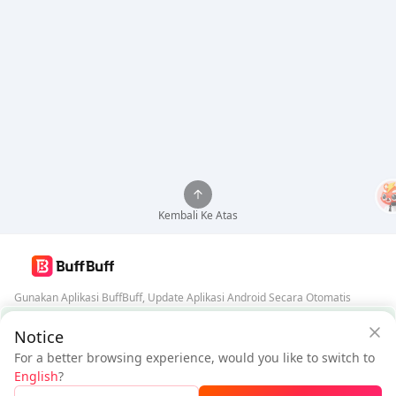
Kembali Ke Atas
Gunakan Aplikasi BuffBuff, Update Aplikasi Android Secara Otomatis
Jaminan Keamanan BuffBuff
Notice
Unduh BuffBuff
For a better browsing experience, would you like to switch to
$5.48
$5.86
Ikuti Kami
English
?
Pengguna Baru:
$0.38
Diskon
Harus Dibayar