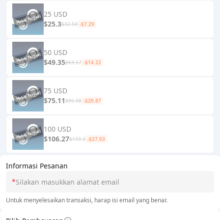
25 USD
$25.3
$32.59
-$7.29
50 USD
$49.35
$63.57
-$14.22
75 USD
$75.11
$95.98
-$20.87
100 USD
$106.27
$133.3
-$27.03
Informasi Pesanan
*
Untuk menyelesaikan transaksi, harap isi email yang benar.