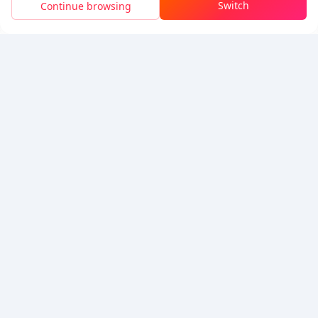
Switch
Continue browsing
Masuk Untuk Klaim Diskon
5% OFF
5% OFF
Perusahaan
Sumber Daya
Tentang Kami
Metode Pembayaran
Keamanan
Bantuan
Hot Selling
Arena Breakout: Infinite (PC Verison)
Buy PUBG Mobile UC
Honkai: Star Rail HSR Top Up
Genshin Impact Top Up
Zenless Zone Zero Top Up
Kami Menerima