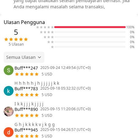
yang dapat dilakukan setelah pembayaran berhasil. Jika
Anda mengalami masalah selama transaksi,
Ulasan Pengguna
100%
5
0%
0%
0%
5
Ulasan
0%
Semua Ulasan
Buff***247
2025-09-24 12:49:54 (UTC+0)
5 USD
H h h h h j h j j j j j k k
Buff***783
2025-09-18 05:32:32 (UTC+0)
5 USD
I k k j j j k j j j j
Buff***890
2025-09-15 11:20:06 (UTC+0)
5 USD
G h j k k k k v j k g g
Buff***945
2025-09-15 04:26:57 (UTC+0)
5 USD