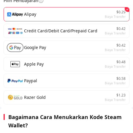
Pilih Pembayaran
$0.29
Alipay
Biaya Transfer
$0.42
Credit Card/Debit Card/Prepaid Card
Biaya Transfer
$0.42
Google Pay
Biaya Transfer
$0.48
Apple Pay
Biaya Transfer
$0.58
Paypal
Biaya Transfer
$1.23
Razer Gold
Biaya Transfer
Bagaimana Cara Menukarkan Kode Steam
Wallet?