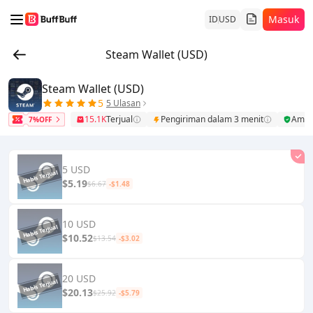
Masuk
ID
USD
Steam Wallet (USD)
Steam Wallet (USD)
5
5 Ulasan
15.1K
Terjual
Pengiriman dalam 3 menit
Ama
7%OFF
5 USD
$5.19
$6.67
-$1.48
10 USD
$10.52
$13.54
-$3.02
20 USD
$20.13
$25.92
-$5.79