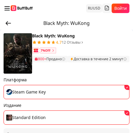
Войти
RU
USD
Black Myth: WuKong
Black Myth: WuKong
4.7
12 Отзывы
7%OFF
800+
Продано
Доставка в течение 2 минут
Платформа
Steam Game Key
Издание
Standard Edition