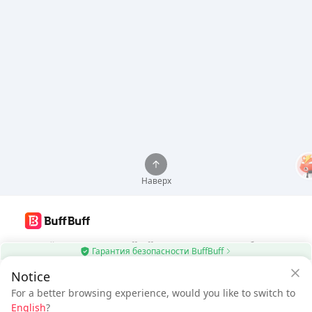
Наверх
Используйте приложение BuffBuff для автоматического обновления
Гарантия безопасности BuffBuff
приложений Android
Notice
$32.25
Скачать BuffBuff
$34.59
For a better browsing experience, would you like to switch to
Новый пользователь: Скидка
К оплате
English
?
$2.34