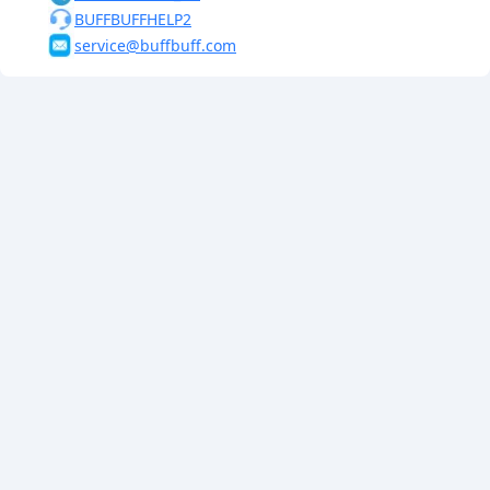
BUFFBUFFHELP2
service@buffbuff.com