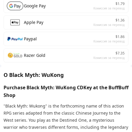
$1.79
Google Pay
Комиссия за перевод
$1.36
Apple Pay
Комиссия за перевод
$1.86
Paypal
Комиссия за перевод
$7.35
Razer Gold
Комиссия за перевод
О Black Myth: WuKong
Purchase Black Myth: WuKong CDKey at the BuffBuff
Shop
"Black Myth: Wukong" is the forthcoming name of this action
RPG series adapted from the classic Chinese Journey to the
West series. You play as the Destined One, a mysterious
warrior who traverses different forms, including the legendary