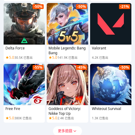
-50%
-50%
-21%
Delta Force
Mobile Legends: Bang
Valorant
Bang
5.0
5.0
30.5K 已售出
141.9K 已售出
4.2K 已售出
-55%
-45%
-50%
Free Fire
Goddess of Victory:
Whiteout Survival
Nikke Top Up
5.0
5.0
380K 已售出
2.4K 已售出
1.3K 已售出
更多遊戲