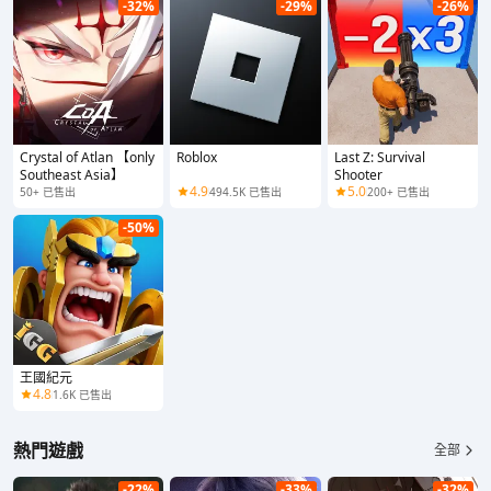
-32%
-29%
-26%
Crystal of Atlan 【only
Roblox
Last Z: Survival
Southeast Asia】
Shooter
4.9
5.0
50+ 已售出
494.5K 已售出
200+ 已售出
-50%
王國紀元
4.8
1.6K 已售出
熱門遊戲
全部
-22%
-33%
-32%