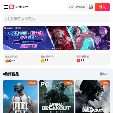
登入
ZH-TW
USD
搜尋遊戲或商品
1
2
3
4
我的錢包
我的積分
我的優惠券
$**
**
**
暢銷商品
全部
-55%
-30%
-50%