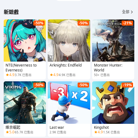
新遊戲
全部
-50%
-50%
-21%
NTE(Neverness to
Arknights: Endfield
Monster Hunter:
Everness)
World
4.9
4.9
3.7K 已售出
4.9K 已售出
50+ 已售出
-50%
-50%
-19%
維京崛起
Last war
Kingshot
5.0
4.9
65.7K 已售出
2.9K 已售出
1.5K 已售出