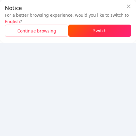
Notice
下載BuffBuff
For a better browsing experience, would you like to switch to
追蹤我們
English
?
Switch
Continue browsing
5% OFF
5% OFF
公司
資源
關於我們
付款方式
安全性
幫助
Hot Selling
Arena Breakout: Infinite (PC Verison)
Buy PUBG Mobile UC
Honkai: Star Rail HSR Top Up
Genshin Impact Top Up
Zenless Zone Zero Top Up