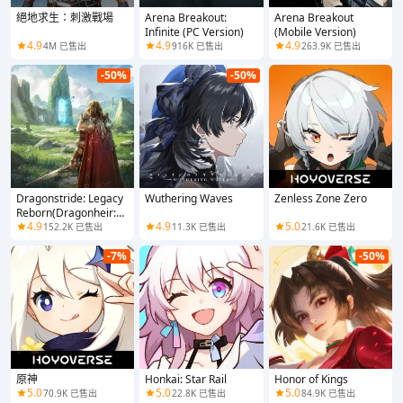
絕地求生：刺激戰場
Arena Breakout:
Arena Breakout
Infinite (PC Version)
(Mobile Version)
4.9
4.9
4.9
4M 已售出
916K 已售出
263.9K 已售出
-50%
-50%
Dragonstride: Legacy
Wuthering Waves
Zenless Zone Zero
Reborn(Dragonheir:
4.9
4.9
5.0
Silent Gods)
152.2K 已售出
11.3K 已售出
21.6K 已售出
-7%
-50%
原神
Honkai: Star Rail
Honor of Kings
5.0
5.0
5.0
70.9K 已售出
22.8K 已售出
84.9K 已售出