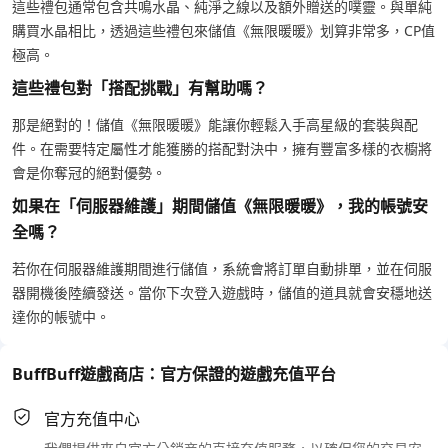
這些禮包通常包含共鳴水晶、純淨之線以及額外贈送的噗靈。與單純
購買水晶相比，透過這些禮包來儲值《無限暖暖》划算非常多，CP值
極高。
這些禮包對「搭配挑戰」有幫助嗎？
那是絕對的！儲值《無限暖暖》能讓你輕鬆入手高星級的套裝與配
件。在需要特定屬性才能獲勝的搭配對決中，擁有豐富多樣的衣櫥將
會是你奪冠的絕對優勢。
如果在「伺服器維護」期間儲值《無限暖暖》，我的帳號安
全嗎？
若你在伺服器維護期間進行儲值，系統會將訂單自動排單，並在伺服
器開機後陸續發送。當你下次登入遊戲時，儲值的道具就會安穩地送
達你的帳號中。
BuffBuff遊戲商店：官方保證的遊戲充值平台
官方充值中心