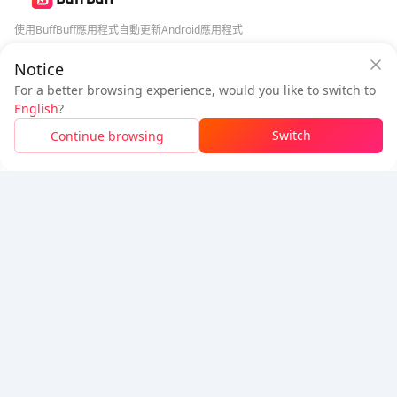
使用BuffBuff應用程式自動更新Android應用程式
Notice
BuffBuff 安全保障
下載BuffBuff
For a better browsing experience, would you like to switch to
登入
即可
獲得 50 點數 (0.50 USD)
追蹤我們
English
?
$0.54
待付
Switch
Continue browsing
充值
價格明細
5% OFF
5% OFF
公司
資源
關於我們
付款方式
安全性
幫助
Hot Selling
Arena Breakout: Infinite (PC Verison)
Buy PUBG Mobile UC
Honkai: Star Rail HSR Top Up
Genshin Impact Top Up