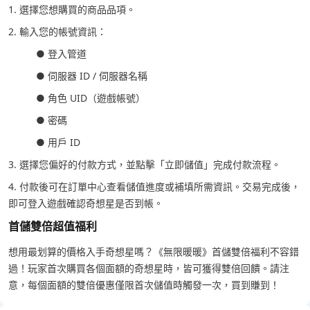
1. 選擇您想購買的商品品項。
2. 輸入您的帳號資訊：
● 登入管道
● 伺服器 ID / 伺服器名稱
● 角色 UID（遊戲帳號）
● 密碼
● 用戶 ID
3. 選擇您偏好的付款方式，並點擊「立即儲值」完成付款流程。
4. 付款後可在訂單中心查看儲值進度或補填所需資訊。交易完成後，
即可登入遊戲確認奇想星是否到帳。
首儲雙倍超值福利
想用最划算的價格入手奇想星嗎？《無限暖暖》首儲雙倍福利不容錯
過！玩家首次購買各個面額的奇想星時，皆可獲得雙倍回饋。請注
意，每個面額的雙倍優惠僅限首次儲值時觸發一次，買到賺到！