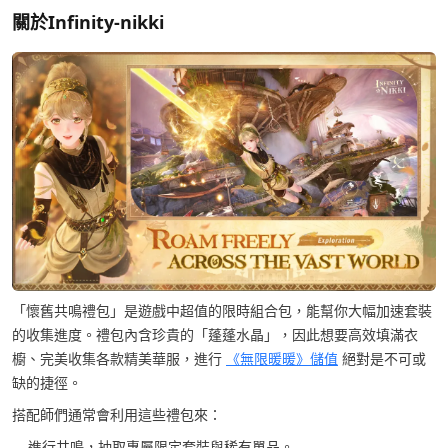
關於Infinity-nikki
「懷舊共鳴禮包」是遊戲中超值的限時組合包，能幫你大幅加速套裝
的收集進度。禮包內含珍貴的「蓬蓬水晶」，因此想要高效填滿衣
櫥、完美收集各款精美華服，進行
《無限暖暖》儲值
絕對是不可或
缺的捷徑。
搭配師們通常會利用這些禮包來：
進行共鳴，抽取專屬限定套裝與稀有單品。