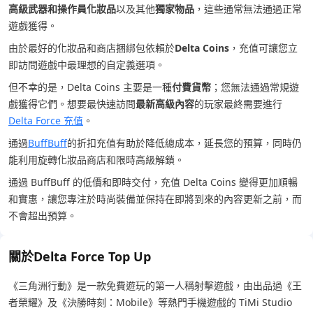
高級武器和操作員化妝品
以及其他
獨家物品
，這些通常無法通過正常
遊戲獲得。
由於最好的化妝品和商店捆綁包依賴於
Delta Coins
，充值可讓您立
即訪問遊戲中最理想的自定義選項。
但不幸的是，Delta Coins 主要是一種
付費貨幣
；您無法通過常規遊
戲獲得它們。想要最快速訪問
最新高級內容
的玩家最終需要進行
Delta Force 充值
。
通過
BuffBuff
的折扣充值有助於降低總成本，延長您的預算，同時仍
能利用旋轉化妝品商店和限時高級解鎖。
通過 BuffBuff 的低價和即時交付，充值 Delta Coins 變得更加順暢
和實惠，讓您專注於時尚裝備並保持在即將到來的內容更新之前，而
不會超出預算。
關於Delta Force Top Up
《三角洲行動》是一款免費遊玩的第一人稱射擊遊戲，由出品過《王
者榮耀》及《決勝時刻：Mobile》等熱門手機遊戲的 TiMi Studio