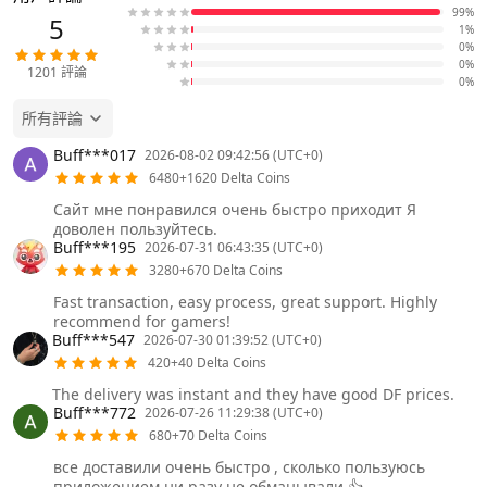
99%
5
1%
0%
0%
1201
評論
0%
所有評論
Buff***017
2026-08-02 09:42:56 (UTC+0)
6480+1620 Delta Coins
Сайт мне понравился очень быстро приходит Я
доволен пользуйтесь.
Buff***195
2026-07-31 06:43:35 (UTC+0)
3280+670 Delta Coins
Fast transaction, easy process, great support. Highly
recommend for gamers!
Buff***547
2026-07-30 01:39:52 (UTC+0)
420+40 Delta Coins
The delivery was instant and they have good DF prices.
Buff***772
2026-07-26 11:29:38 (UTC+0)
680+70 Delta Coins
все доставили очень быстро , сколько пользуюсь
приложением ни разу не обманывали 👍