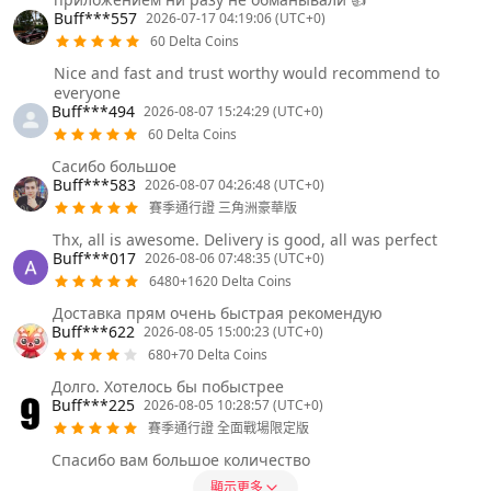
Buff***557
2026-07-17 04:19:06 (UTC+0)
60 Delta Coins
Nice and fast and trust worthy would recommend to
everyone
Buff***494
2026-08-07 15:24:29 (UTC+0)
60 Delta Coins
Сасибо большое
Buff***583
2026-08-07 04:26:48 (UTC+0)
賽季通行證 三角洲豪華版
Thx, all is awesome. Delivery is good, all was perfect
Buff***017
2026-08-06 07:48:35 (UTC+0)
6480+1620 Delta Coins
Доставка прям очень быстрая рекомендую
Buff***622
2026-08-05 15:00:23 (UTC+0)
680+70 Delta Coins
Долго. Хотелось бы побыстрее
Buff***225
2026-08-05 10:28:57 (UTC+0)
賽季通行證 全面戰場限定版
Спасибо вам большое количество
顯示更多