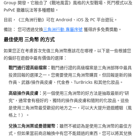
Group 開發。它融合了《戰地風雲》風格的大型戰場、死鬥模式以及
PvPvE 撤離玩法等多種體驗。
目前，《三角洲行動》可在 Android、iOS 及 PC 平台遊玩。
備註： 您可透過兌換
三角洲行動 專屬序號
獲得許多免費獎勵。
最佳使用 三角幣 的方式
如果您正在考慮首次充值三角洲幣應該花在哪裡，以下是一些根據您
的偏好在遊戲中最有價值的選擇：
戰鬥通行證高級檔案：
戰鬥通行證的高級檔案是三角洲部隊中最具
投資回報的選擇之一。您需要使用三角洲幣購買，但回報是新的操
作員、武器/操作員皮膚、代金券、TurBricks 和其他化妝品。
高級操作員皮膚：
另一個使用三角洲幣的好方法是抽取最新的“研
究”，通常會有極好的、獨特的操作員皮膚和隨附的化妝品。這些
是使用三角洲幣最受歡迎的地方之一，可以大大提升遊戲體驗（風
格上！）。
兌換三角洲票或曼德爾幣：
雖然不被認為是使用三角洲幣的最佳方
式，但如果當前商店輪換中有您不能錯過的東西，您可以將其兌換