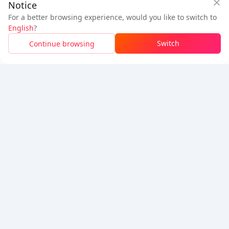
Notice
下載BuffBuff
For a better browsing experience, would you like to switch to
$0.19
$0.29
追蹤我們
English
?
新用戶：省
$0.10
待付
Switch
Continue browsing
登入領取折扣
5% OFF
5% OFF
公司
資源
關於我們
付款方式
安全性
幫助
Hot Selling
Arena Breakout: Infinite (PC Verison)
Buy PUBG Mobile UC
Honkai: Star Rail HSR Top Up
Genshin Impact Top Up
Zenless Zone Zero Top Up
我們接受