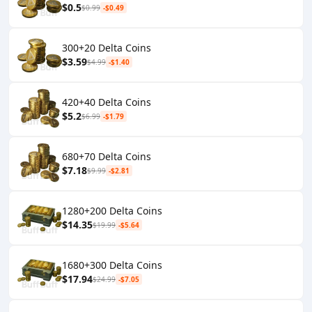
$0.5
$0.99
-$0.49
300+20 Delta Coins
$3.59
$4.99
-$1.40
420+40 Delta Coins
$5.2
$6.99
-$1.79
680+70 Delta Coins
$7.18
$9.99
-$2.81
1280+200 Delta Coins
$14.35
$19.99
-$5.64
1680+300 Delta Coins
$17.94
$24.99
-$7.05