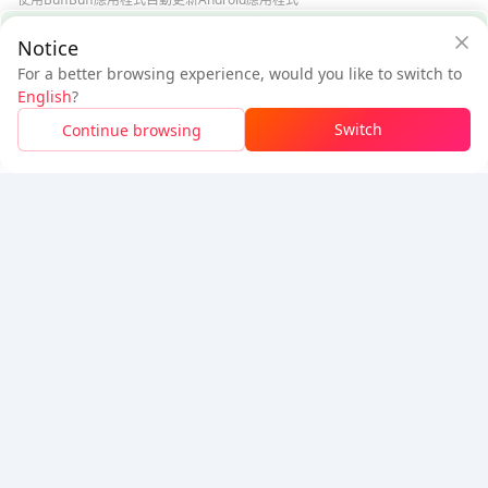
BuffBuff 安全保障
Notice
下載BuffBuff
For a better browsing experience, would you like to switch to
$194.71
$199.71
追蹤我們
English
?
新用戶：省
$5.00
待付
Switch
Continue browsing
登入領取折扣
5% OFF
5% OFF
公司
資源
關於我們
付款方式
安全性
幫助
Hot Selling
Arena Breakout: Infinite (PC Verison)
Buy PUBG Mobile UC
Honkai: Star Rail HSR Top Up
Genshin Impact Top Up
Zenless Zone Zero Top Up