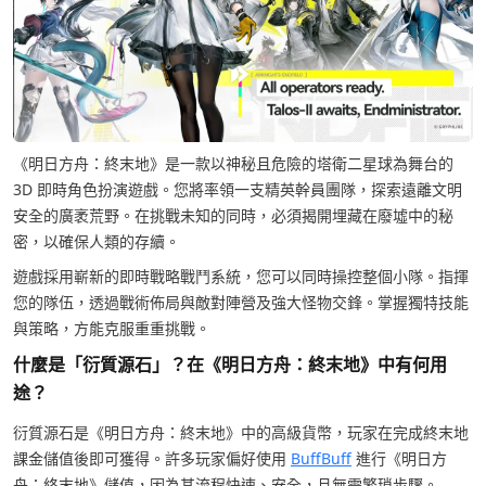
《明日方舟：終末地》是一款以神秘且危險的塔衛二星球為舞台的
3D 即時角色扮演遊戲。您將率領一支精英幹員團隊，探索遠離文明
安全的廣袤荒野。在挑戰未知的同時，必須揭開埋藏在廢墟中的秘
密，以確保人類的存續。
遊戲採用嶄新的即時戰略戰鬥系統，您可以同時操控整個小隊。指揮
您的隊伍，透過戰術佈局與敵對陣營及強大怪物交鋒。掌握獨特技能
與策略，方能克服重重挑戰。
什麼是「衍質源石」？在《明日方舟：終末地》中有何用
途？
衍質源石是《明日方舟：終末地》中的高級貨幣，玩家在完成終末地
課金儲值後即可獲得。許多玩家偏好使用
BuffBuff
進行《明日方
舟：終末地》儲值，因為其流程快速、安全，且無需繁瑣步驟。