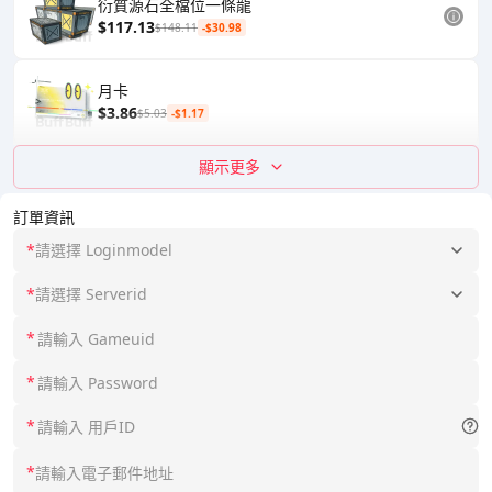
衍質源石全檔位一條龍
$117.13
$148.11
-$30.98
月卡
$3.86
$5.03
-$1.17
顯示更多
訂單資訊
*
請選擇 Loginmodel
*
請選擇 Serverid
*
*
*
*