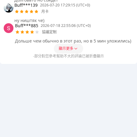
Buff***139
2026-07-20 17:29:15 (UTC+0)
月卡
ну ништяк че)
Buff***885
2026-07-18 22:55:06 (UTC+0)
協議定制
Дольше чем обычно в этот раз, но в 5 мин уложились)
顯示更多
-部分對您參考幫助不大的評論已被折疊顯示