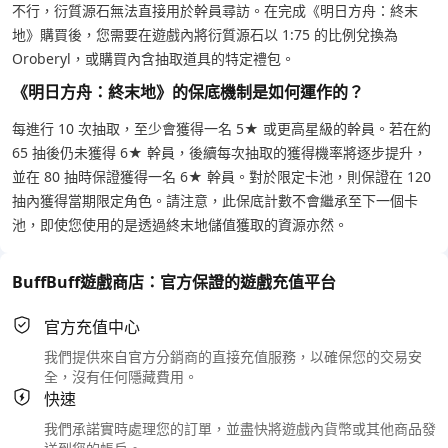
不行，衍質源石無法直接用於幹員尋訪。在完成《明日方舟：終末
地》購買後，您需要在遊戲內將衍質源石以 1:75 的比例兌換為
Oroberyl，或購買內含抽取道具的特定禮包。
《明日方舟：終末地》的保底機制是如何運作的？
每進行 10 次抽取，至少會獲得一名 5★ 或更高星級的幹員。若在約
65 抽後仍未獲得 6★ 幹員，後續每次抽取的獲得機率將逐步提升，
並在 80 抽時保證獲得一名 6★ 幹員。對於限定卡池，則保證在 120
抽內獲得當期限定角色。請注意，此保底計數不會繼承至下一個卡
池，即使您使用的是透過終末地儲值獲取的資源亦然。
BuffBuff遊戲商店：官方保證的遊戲充值平台
官方充值中心
我們提供來自官方分銷商的直接充值服務，以確保您的交易安
全，沒有任何隱藏費用。
快速
我們承諾實時處理您的訂單，並盡快將遊戲內貨幣或其他商品發