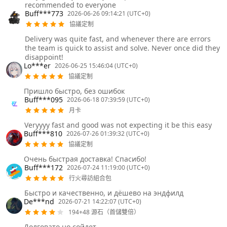
recommended to everyone
Buff***773
2026-06-26 09:14:21 (UTC+0)
協議定制
Delivery was quite fast, and whenever there are errors
the team is quick to assist and solve. Never once did they
disappoint!
Lo***er
2026-06-25 15:46:04 (UTC+0)
協議定制
Пришло быстро, без ошибок
Buff***095
2026-06-18 07:39:59 (UTC+0)
月卡
Veryyyy fast and good was not expecting it be this easy
Buff***810
2026-07-26 01:39:32 (UTC+0)
協議定制
Очень быстрая доставка! Спасибо!
Buff***172
2026-07-24 11:19:00 (UTC+0)
行火尋訪組合包
Быстро и качественно, и дёшево на эндфилд
De***nd
2026-07-21 14:22:07 (UTC+0)
194+48 源石（首儲雙倍）
Долговато но сойдет