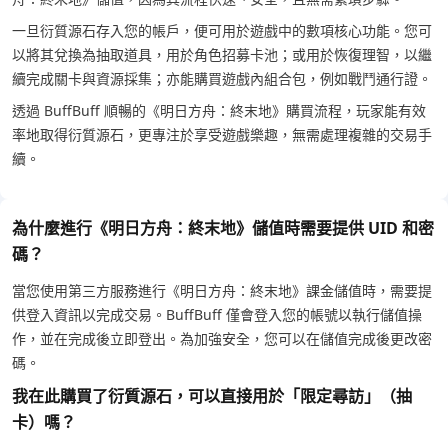
一旦衍質源石存入您的帳戶，便可用於遊戲中的數項核心功能。您可
以將其兌換為抽取道具，用於角色招募卡池；或用於恢復理智，以繼
續完成關卡與資源採集；亦能購買遊戲內組合包，例如戰鬥通行證。
透過 BuffBuff 順暢的《明日方舟：終末地》購買流程，玩家能有效
率地取得衍質源石，更專注於享受遊戲樂趣，無需處理複雜的交易手
續。
為什麼進行《明日方舟：終末地》儲值時需要提供 UID 和密
碼？
當您使用第三方服務進行《明日方舟：終末地》課金儲值時，需要提
供登入資訊以完成交易。BuffBuff 僅會登入您的帳號以執行儲值操
作，並在完成後立即登出。為加強安全，您可以在儲值完成後更改密
碼。
我在此購買了衍質源石，可以直接用於「限定尋訪」（抽
卡）嗎？