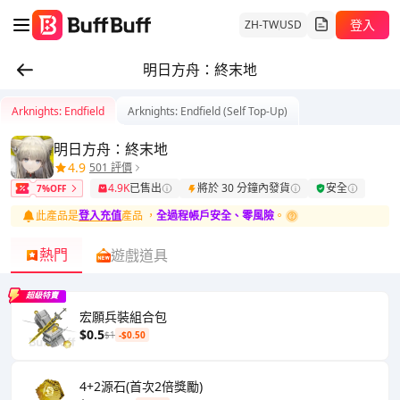
登入
ZH-TW
USD
明日方舟：終末地
Arknights: Endfield
Arknights: Endfield (Self Top-Up)
明日方舟：終末地
4.9
501 評價
4.9K
已售出
將於 30 分鐘內發貨
安全
7%OFF
此產品是
登入充值
產品
，
全過程帳戶安全、零風險
。
熱門
遊戲道具
超級特賣
宏願兵裝組合包
$0.5
$1
-$0.50
4+2源石(首次2倍獎勵)