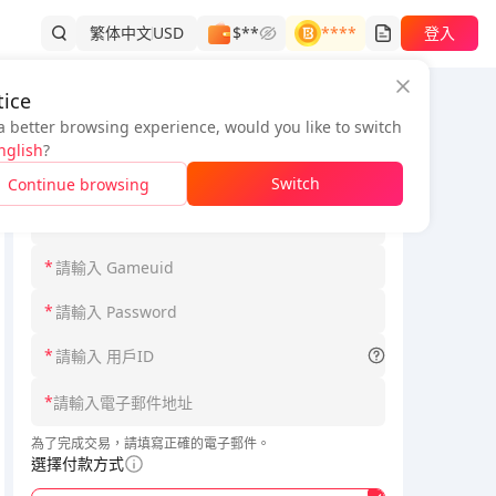
繁体中文
USD
$**
****
登入
ice
a better browsing experience, would you like to switch
訂單資訊
nglish
?
*
請選擇 Loginmodel
Switch
Continue browsing
*
請選擇 Serverid
*
*
*
*
為了完成交易，請填寫正確的電子郵件。
選擇付款方式