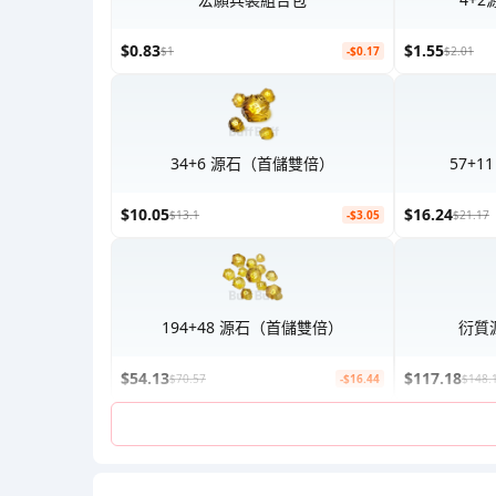
$0.83
$1.55
$1
-$0.17
$2.01
34+6 源石（首儲雙倍）
57+
$10.05
$16.24
$13.1
-$3.05
$21.17
194+48 源石（首儲雙倍）
衍質
$54.13
$117.18
$70.57
-$16.44
$148.