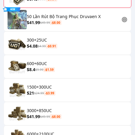
50 Lần Rút Bộ Trang Phục Druvaen X
$41.99
$49.99
-$8.00
300+25UC
$4.08
$4.99
-$0.91
600+60UC
$8.4
$9.99
-$1.59
1500+300UC
$21
$24.99
-$3.99
3000+850UC
$41.99
$49.99
-$8.00
6000+2100UC