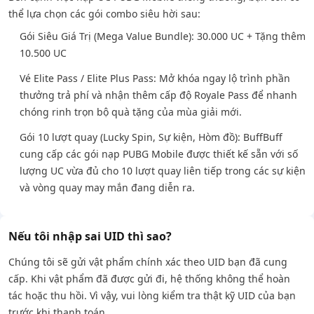
thể lựa chọn các gói combo siêu hời sau:
Gói Siêu Giá Trị (Mega Value Bundle): 30.000 UC + Tặng thêm
10.500 UC
Vé Elite Pass / Elite Plus Pass: Mở khóa ngay lộ trình phần
thưởng trả phí và nhận thêm cấp độ Royale Pass để nhanh
chóng rinh trọn bộ quà tặng của mùa giải mới.
Gói 10 lượt quay (Lucky Spin, Sự kiện, Hòm đồ): BuffBuff
cung cấp các gói nạp PUBG Mobile được thiết kế sẵn với số
lượng UC vừa đủ cho 10 lượt quay liên tiếp trong các sự kiện
và vòng quay may mắn đang diễn ra.
Nếu tôi nhập sai UID thì sao?
Chúng tôi sẽ gửi vật phẩm chính xác theo UID bạn đã cung
cấp. Khi vật phẩm đã được gửi đi, hệ thống không thể hoàn
tác hoặc thu hồi. Vì vậy, vui lòng kiểm tra thật kỹ UID của bạn
trước khi thanh toán.