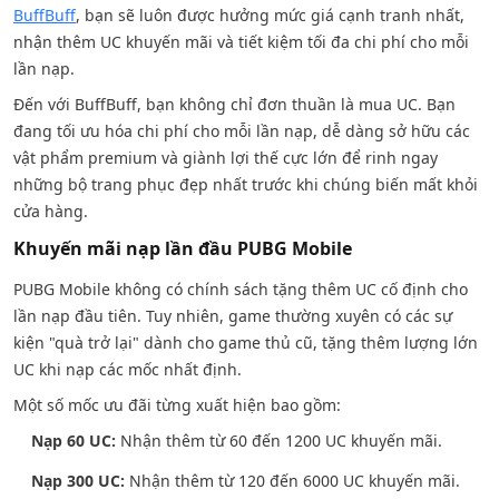
BuffBuff
, bạn sẽ luôn được hưởng mức giá cạnh tranh nhất,
nhận thêm UC khuyến mãi và tiết kiệm tối đa chi phí cho mỗi
lần nạp.
Đến với BuffBuff, bạn không chỉ đơn thuần là mua UC. Bạn
đang tối ưu hóa chi phí cho mỗi lần nạp, dễ dàng sở hữu các
vật phẩm premium và giành lợi thế cực lớn để rinh ngay
những bộ trang phục đẹp nhất trước khi chúng biến mất khỏi
cửa hàng.
Khuyến mãi nạp lần đầu PUBG Mobile
PUBG Mobile không có chính sách tặng thêm UC cố định cho
lần nạp đầu tiên. Tuy nhiên, game thường xuyên có các sự
kiện "quà trở lại" dành cho game thủ cũ, tặng thêm lượng lớn
UC khi nạp các mốc nhất định.
Một số mốc ưu đãi từng xuất hiện bao gồm:
Nạp 60 UC:
Nhận thêm từ 60 đến 1200 UC khuyến mãi.
Nạp 300 UC:
Nhận thêm từ 120 đến 6000 UC khuyến mãi.