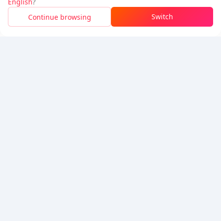
English
?
Nạp tiền An toàn Với Ứng dụng BuffBuff
Switch
Continue browsing
Tải xuống để nhận
50 điểm (0.50 USD)
5% OFF
5% OFF
Công ty
Tài nguyên
Giới thiệu
Phương thức thanh toán
Bảo mật
Trợ giúp
Hot Selling
Arena Breakout: Infinite (PC Verison)
Buy PUBG Mobile UC
Honkai: Star Rail HSR Top Up
Genshin Impact Top Up
Zenless Zone Zero Top Up
Chúng tôi chấp nhận