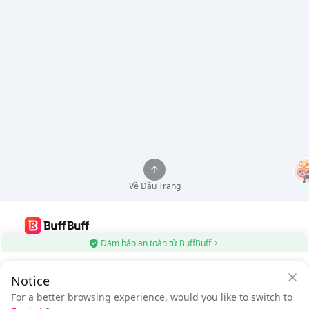
Về Đầu Trang
Đảm bảo an toàn từ BuffBuff
Sử dụng Ứng dụng BuffBuff, Tự động Cập nhật Ứng dụng Android
$0.55
Notice
Tải xuống BuffBuff
$1.07
Tiết kiệm
$0.52
với Ứng dụng
Cần thanh toán
For a better browsing experience, would you like to switch to
BuffBuff
Theo dõi chúng tôi