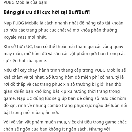
PUBG Mobile của bạn!
Bảng giá ưu đãi cực hời tại BuffBuff!
Nạp PUBG Mobile là cách nhanh nhất để nâng cấp tài khoản,
sở hữu các trang phục cực chất và mở khóa phần thưởng
Royale Pass mới nhất.
Khi sở hữu UC, bạn có thể thoải mái tham gia các vòng quay
may mắn, mở hòm đồ và săn các vật phẩm giới hạn trong các
sự kiện hot của game.
Nếu chỉ cày chay, hành trình thăng cấp trong PUBG Mobile sẽ
khá chậm và tẻ nhạt. Số lượng hòm đồ miễn phí có hạn, tỷ lệ
rơi đồ thấp và các trang phục xịn sò thường bị giới hạn thời
gian khiến bạn khó lòng bắt kịp xu hướng thời trang trong
game. Nạp UC đúng lúc sẽ giúp bạn dễ dàng sở hữu các hòm
đồ xịn, rinh về những combo trang phục cực ngầu để luôn nổi
bật trong mỗi mùa giải mới.
Với vô vàn vật phẩm muốn mua, việc chi tiêu trong game chắc
chắn sẽ ngốn của bạn không ít ngân sách. Nhưng với