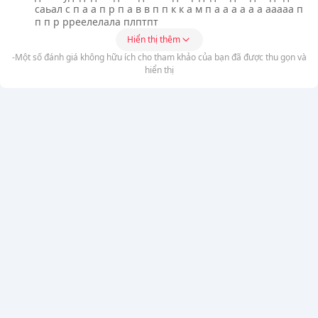
саьал с п а а п р п а в в п п к к а м п а а а а а а ааааа п
п п р рреелелала плптпт
Hiển thị thêm
-Một số đánh giá không hữu ích cho tham khảo của bạn đã được thu gọn và
hiển thị