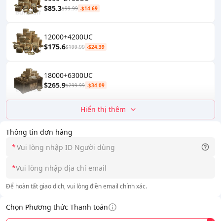
$85.3
$99.99
-$14.69
12000+4200UC
$175.6
$199.99
-$24.39
18000+6300UC
$265.9
$299.99
-$34.09
Hiển thị thêm
Thông tin đơn hàng
*
*
Để hoàn tất giao dịch, vui lòng điền email chính xác.
Chọn Phương thức Thanh toán