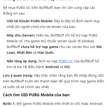
Để mua PUBG UC trên BuffBuff, bạn chỉ cần cung cấp các
thông tin sau:
UID tài khoản PUBG Mobile:
Đây là dãy số định danh duy
nhất (ID người chơi) cho tài khoản của bạn.
Máy chủ (Server):
Hiện tại, BuffBuff chỉ hỗ trợ nạp PUBG
Mobile UC cho game thủ thuộc server Quốc tế (Global).
BuffBuff
chưa hỗ trợ nạp game
cho các server khu vực
Đài
Loan, Nhật Bản
và
Hàn Quốc
.
Nền tảng áp dụng:
Dịch vụ nạp
PUBG UC
của BuffBuff hỗ
trợ cả hai hệ điều hành
Android
và
iOS
.
Lưu ý quan trọng:
Hãy chắc chắn rằng bạn đã nhập đúng UID
trên BuffBuff trước khi thanh toán để quá trình nạp game diễn
ra suôn sẻ và chính xác nhất.
Cách tìm UID PUBG Mobile của bạn
Bước 1:
Mở game PUBG Mobile trên thiết bị iOS hoặc Android