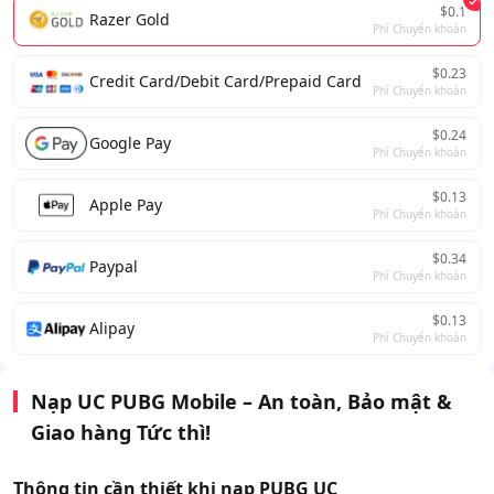
$0.1
Razer Gold
Phí Chuyển khoản
$0.23
Credit Card/Debit Card/Prepaid Card
Phí Chuyển khoản
$0.24
Google Pay
Phí Chuyển khoản
$0.13
Apple Pay
Phí Chuyển khoản
$0.34
Paypal
Phí Chuyển khoản
$0.13
Alipay
Phí Chuyển khoản
Nạp UC PUBG Mobile – An toàn, Bảo mật &
Giao hàng Tức thì!
Thông tin cần thiết khi nạp PUBG UC