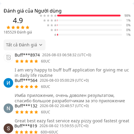
Đánh giá của Người dùng
98%
4.9
1%
0%
0%
185529
Đánh giá
1%
Tất cả Đánh giá
Buff***8974
2026-08-03 06:58:32 (UTC+0)
60UC
I am very happy to buff buff application for giving me uc
in daily life routine
Buff***564
2026-08-03 05:00:29 (UTC+0)
60UC
Имба приложение, очень доволен результатом,
спасибо большое разработчикам за это приложение
Buff***132
2026-08-02 20:48:57 (UTC+0)
60UC
Great best eazy fast service eazy pizzy good fastest great
Buff***819
2026-08-02 15:59:55 (UTC+0)
600+60UC