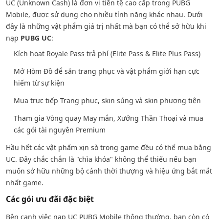
UC (Unknown Cash) là đơn vị tiền tệ cao cấp trong PUBG
Mobile, được sử dụng cho nhiều tính năng khác nhau. Dưới
đây là những vật phẩm giá trị nhất mà bạn có thể sở hữu khi
nạp
PUBG UC
:
Kích hoạt Royale Pass trả phí (Elite Pass & Elite Plus Pass)
Mở Hòm Đồ để săn trang phục và vật phẩm giới hạn cực
hiếm từ sự kiện
Mua trực tiếp Trang phục, skin súng và skin phương tiện
Tham gia Vòng quay May mắn, Xưởng Thần Thoại và mua
các gói tài nguyên Premium
Hầu hết các vật phẩm xịn sò trong game đều có thể mua bằng
UC. Đây chắc chắn là "chìa khóa" không thể thiếu nếu bạn
muốn sở hữu những bộ cánh thời thượng và hiệu ứng bắt mắt
nhất game.
Các gói ưu đãi đặc biệt
Bên cạnh việc nạp UC PUBG Mobile thông thường, bạn còn có