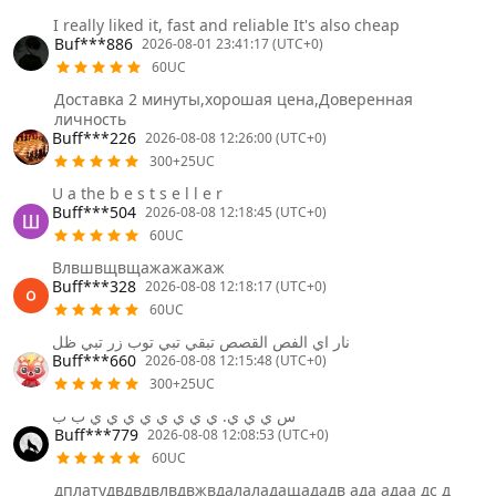
I really liked it, fast and reliable It's also cheap
Buf***886
2026-08-01 23:41:17 (UTC+0)
60UC
Доставка 2 минуты,хорошая цена,Доверенная
личность
Buff***226
2026-08-08 12:26:00 (UTC+0)
300+25UC
U a the b e s t s e l l e r
Buff***504
2026-08-08 12:18:45 (UTC+0)
60UC
Влвшвщвщажажажаж
Buff***328
2026-08-08 12:18:17 (UTC+0)
60UC
نار اي الفص القصص تبقي تبي توب زر تبي ظل
Buff***660
2026-08-08 12:15:48 (UTC+0)
300+25UC
س ي ي ي. ي ي ي ي ي ي ي ي ب ب
Buff***779
2026-08-08 12:08:53 (UTC+0)
60UC
дплатудвдвдвлвдвжвдалаладащададв ада адаа дс д