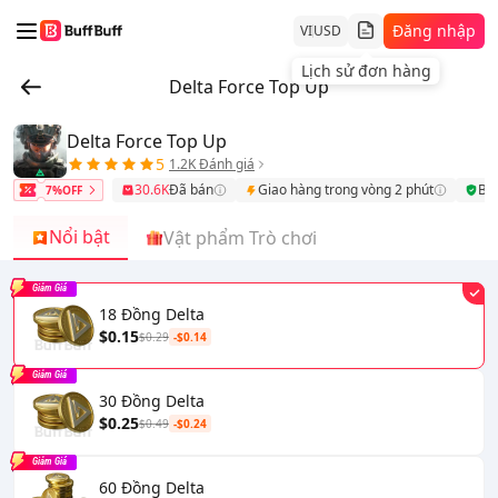
Đăng nhập
VI
USD
Lịch sử đơn hàng
Delta Force Top Up
Delta Force Top Up
5
1.2K Đánh giá
30.6K
Đã bán
Giao hàng trong vòng 2 phút
Bả
7%OFF
Nổi bật
Vật phẩm Trò chơi
Giảm Giá
18 Đồng Delta
$0.15
$0.29
-$0.14
Giảm Giá
30 Đồng Delta
$0.25
$0.49
-$0.24
Giảm Giá
60 Đồng Delta