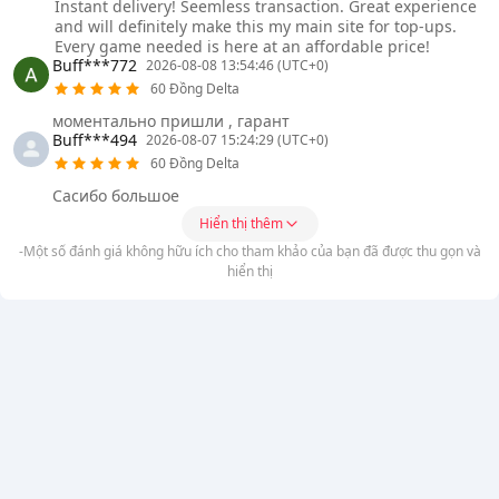
Instant delivery! Seemless transaction. Great experience
and will definitely make this my main site for top-ups.
Every game needed is here at an affordable price!
Buff***772
2026-08-08 13:54:46 (UTC+0)
60 Đồng Delta
моментально пришли , гарант
Buff***494
2026-08-07 15:24:29 (UTC+0)
60 Đồng Delta
Сасибо большое
Hiển thị thêm
-Một số đánh giá không hữu ích cho tham khảo của bạn đã được thu gọn và
hiển thị