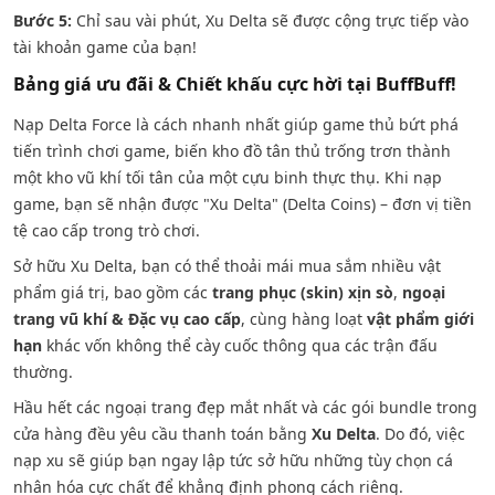
Bước 5:
Chỉ sau vài phút, Xu Delta sẽ được cộng trực tiếp vào
tài khoản game của bạn!
Bảng giá ưu đãi & Chiết khấu cực hời tại BuffBuff!
Nạp Delta Force là cách nhanh nhất giúp game thủ bứt phá
tiến trình chơi game, biến kho đồ tân thủ trống trơn thành
một kho vũ khí tối tân của một cựu binh thực thụ. Khi nạp
game, bạn sẽ nhận được "Xu Delta" (Delta Coins) – đơn vị tiền
tệ cao cấp trong trò chơi.
Sở hữu Xu Delta, bạn có thể thoải mái mua sắm nhiều vật
phẩm giá trị, bao gồm các
trang phục (skin) xịn sò
,
ngoại
trang vũ khí & Đặc vụ cao cấp
, cùng hàng loạt
vật phẩm giới
hạn
khác vốn không thể cày cuốc thông qua các trận đấu
thường.
Hầu hết các ngoại trang đẹp mắt nhất và các gói bundle trong
cửa hàng đều yêu cầu thanh toán bằng
Xu Delta
. Do đó, việc
nạp xu sẽ giúp bạn ngay lập tức sở hữu những tùy chọn cá
nhân hóa cực chất để khẳng định phong cách riêng.