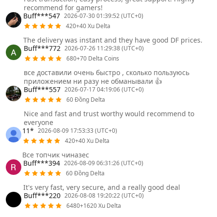
recommend for gamers!
Buff***547
2026-07-30 01:39:52 (UTC+0)
420+40 Xu Delta
The delivery was instant and they have good DF prices.
Buff***772
2026-07-26 11:29:38 (UTC+0)
680+70 Delta Coins
все доставили очень быстро , сколько пользуюсь
приложением ни разу не обманывали 👍
Buff***557
2026-07-17 04:19:06 (UTC+0)
60 Đồng Delta
Nice and fast and trust worthy would recommend to
everyone
11*
2026-08-09 17:53:33 (UTC+0)
420+40 Xu Delta
Все топчик чиназес
Buff***394
2026-08-09 06:31:26 (UTC+0)
60 Đồng Delta
It's very fast, very secure, and a really good deal
Buff***220
2026-08-08 19:20:22 (UTC+0)
6480+1620 Xu Delta