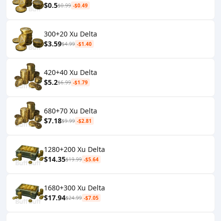
$0.5
$0.99
-$0.49
300+20 Xu Delta
$3.59
$4.99
-$1.40
420+40 Xu Delta
$5.2
$6.99
-$1.79
680+70 Xu Delta
$7.18
$9.99
-$2.81
1280+200 Xu Delta
$14.35
$19.99
-$5.64
1680+300 Xu Delta
$17.94
$24.99
-$7.05