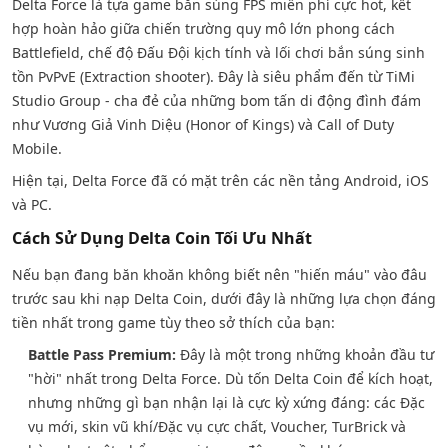
Delta Force là tựa game bắn súng FPS miễn phí cực hot, kết
hợp hoàn hảo giữa chiến trường quy mô lớn phong cách
Battlefield, chế độ Đấu Đội kịch tính và lối chơi bắn súng sinh
tồn PvPvE (Extraction shooter). Đây là siêu phẩm đến từ TiMi
Studio Group - cha đẻ của những bom tấn di động đình đám
như Vương Giả Vinh Diệu (Honor of Kings) và Call of Duty
Mobile.
Hiện tại, Delta Force đã có mặt trên các nền tảng Android, iOS
và PC.
Cách Sử Dụng Delta Coin Tối Ưu Nhất
Nếu bạn đang băn khoăn không biết nên "hiến máu" vào đâu
trước sau khi nạp Delta Coin, dưới đây là những lựa chọn đáng
tiền nhất trong game tùy theo sở thích của bạn:
Battle Pass Premium:
Đây là một trong những khoản đầu tư
"hời" nhất trong Delta Force. Dù tốn Delta Coin để kích hoạt,
nhưng những gì bạn nhận lại là cực kỳ xứng đáng: các Đặc
vụ mới, skin vũ khí/Đặc vụ cực chất, Voucher, TurBrick và