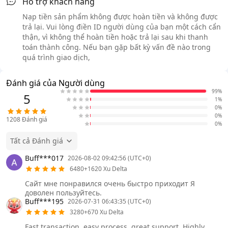
Hỗ trợ khách hàng
Nạp tiền sản phẩm không được hoàn tiền và không được
trả lại. Vui lòng điền ID người dùng của bạn một cách cẩn
thận, vì không thể hoàn tiền hoặc trả lại sau khi thanh
toán thành công. Nếu bạn gặp bất kỳ vấn đề nào trong
quá trình giao dịch,
Đánh giá của Người dùng
99%
5
1%
0%
0%
1208
Đánh giá
0%
Tất cả Đánh giá
Buff***017
2026-08-02 09:42:56 (UTC+0)
6480+1620 Xu Delta
Сайт мне понравился очень быстро приходит Я
доволен пользуйтесь.
Buff***195
2026-07-31 06:43:35 (UTC+0)
3280+670 Xu Delta
Fast transaction, easy process, great support. Highly