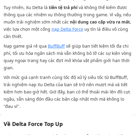
Tuy nhiên, Xu Delta là
tiền tệ trả phí
và không thể kiếm được
thông qua các nhiệm vụ thông thường trong game. Vì vậy, nếu
muốn trải nghiệm sớm nhất các
nội dung cao cấp vừa ra mắt
,
việc lựa chọn một cổng
nạp Delta Force
uy tín là điều vô cùng
cần thiết.
Nạp game giá rẻ qua
BuffBuff
sẽ giúp bạn tiết kiệm tối đa chi
phí, tối ưu hóa ngân sách mà vẫn không bỏ lỡ các sự kiện vòng
quay ngoại trang hay các đợt mở khóa vật phẩm giới hạn thời
gian.
Với mức giá cạnh tranh cùng tốc độ xử lý siêu tốc từ BuffBuff,
trải nghiệm nạp Xu Delta của bạn sẽ trở nên mượt mà và tiết
kiệm hơn bao giờ hết. Giờ đây, bạn có thể thoải mái lên đồ cực
ngầu, sẵn sàng đón đầu các bản cập nhật mới mà không lo
"đau ví".
Về Delta Force Top Up