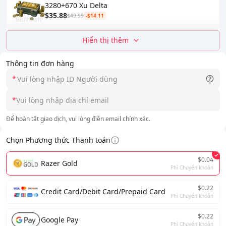
3280+670 Xu Delta
$35.88
$49.99
-$14.11
Hiển thị thêm
Thông tin đơn hàng
*
*
Để hoàn tất giao dịch, vui lòng điền email chính xác.
Chọn Phương thức Thanh toán
$0.04
Razer Gold
Phí Chuyển khoản
$0.22
Credit Card/Debit Card/Prepaid Card
Phí Chuyển khoản
$0.22
Google Pay
Phí Chuyển khoản