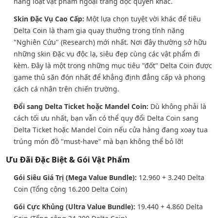
hàng loạt vật phẩm ngoại trang độc quyền khác.
Skin Đặc Vụ Cao Cấp:
Một lựa chọn tuyệt vời khác để tiêu
Delta Coin là tham gia quay thưởng trong tính năng
"Nghiên Cứu" (Research) mới nhất. Nơi đây thường sở hữu
những skin Đặc vụ độc lạ, siêu đẹp cùng các vật phẩm đi
kèm. Đây là một trong những mục tiêu "đốt" Delta Coin được
game thủ săn đón nhất để khẳng định đẳng cấp và phong
cách cá nhân trên chiến trường.
Đổi sang Delta Ticket hoặc Mandel Coin:
Dù không phải là
cách tối ưu nhất, bạn vẫn có thể quy đổi Delta Coin sang
Delta Ticket hoặc Mandel Coin nếu cửa hàng đang xoay tua
trúng món đồ "must-have" mà bạn không thể bỏ lỡ!
Ưu Đãi Đặc Biệt & Gói Vật Phẩm
Gói Siêu Giá Trị (Mega Value Bundle):
12.960 + 3.240 Delta
Coin (Tổng cộng 16.200 Delta Coin)
Gói Cực Khủng (Ultra Value Bundle):
19.440 + 4.860 Delta