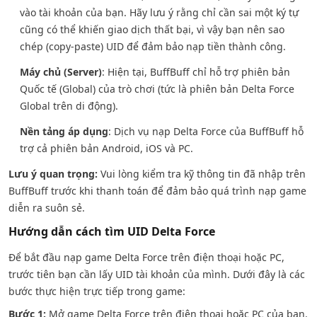
vào tài khoản của bạn. Hãy lưu ý rằng chỉ cần sai một ký tự
cũng có thể khiến giao dịch thất bại, vì vậy bạn nên sao
chép (copy-paste) UID để đảm bảo nạp tiền thành công.
Máy chủ (Server)
: Hiện tại, BuffBuff chỉ hỗ trợ phiên bản
Quốc tế (Global) của trò chơi (tức là phiên bản Delta Force
Global trên di động).
Nền tảng áp dụng
: Dịch vụ nạp Delta Force của BuffBuff hỗ
trợ cả phiên bản Android, iOS và PC.
Lưu ý quan trọng:
Vui lòng kiểm tra kỹ thông tin đã nhập trên
BuffBuff trước khi thanh toán để đảm bảo quá trình nạp game
diễn ra suôn sẻ.
Hướng dẫn cách tìm UID Delta Force
Để bắt đầu nạp game Delta Force trên điện thoại hoặc PC,
trước tiên bạn cần lấy UID tài khoản của mình. Dưới đây là các
bước thực hiện trực tiếp trong game:
Bước 1:
Mở game Delta Force trên điện thoại hoặc PC của bạn.