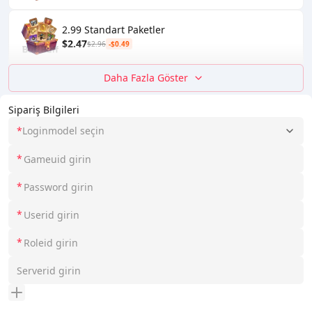
2.99 Standart Paketler
$2.47
$2.96
-$0.49
Daha Fazla Göster
Sipariş Bilgileri
*
Loginmodel seçin
*
*
*
*