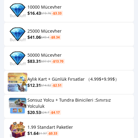
10000 Mücevher
$16.43
$19.76
-$3.33
25000 Mücevher
$41.06
$49.4
-$8.34
50000 Mücevher
$83.31
$97.01
-$13.70
Aylık Kart + Günlük Fırsatlar （4.99$+9.99$）
$12.31
$14.82
-$2.51
Sonsuz Yolcu + Tundra Binicileri :Sınırsız
Yolculuk
$20.53
$24.7
-$4.17
1.99 Standart Paketler
$1.64
$1.97
-$0.33