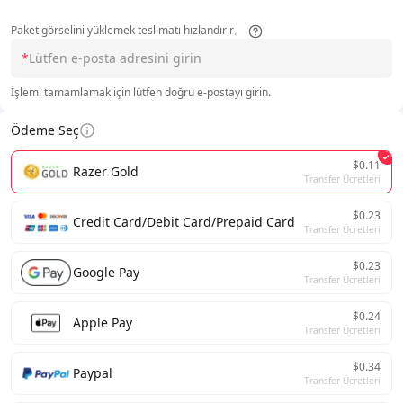
Paket görselini yüklemek teslimatı hızlandırır。
*
İşlemi tamamlamak için lütfen doğru e-postayı girin.
Ödeme Seç
$0.11
Razer Gold
Transfer Ücretleri
$0.23
Credit Card/Debit Card/Prepaid Card
Transfer Ücretleri
$0.23
Google Pay
Transfer Ücretleri
$0.24
Apple Pay
Transfer Ücretleri
$0.34
Paypal
Transfer Ücretleri