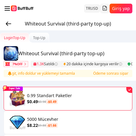
Giriş yap
TR
USD
Whiteout Survival (third-party top-up)
LoginTop-Up
Top-Up
Whiteout Survival (third-party top-up)
1.3K
Satıldı
20 dakika içinde kargoya verilir
Gü
7%OFF
ine git, info doldur ve yüklemeyi tamamla
Ödeme sonrası sipariş listes
Super Sale
0.99 Standart Paketler
$0.49
$0.98
-$0.49
5000 Mücevher
$8.22
$9.88
-$1.66