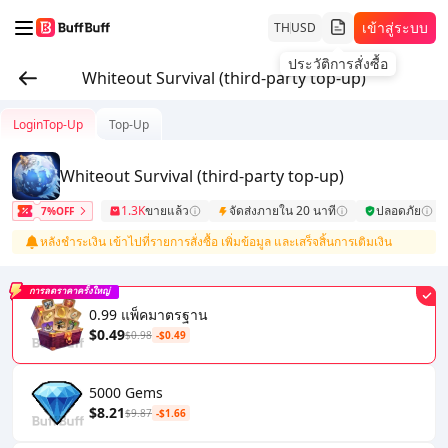
เข้าสู่ระบบ
TH
USD
ประวัติการสั่งซื้อ
Whiteout Survival (third-party top-up)
LoginTop-Up
Top-Up
Whiteout Survival (third-party top-up)
1.3K
ขายแล้ว
จัดส่งภายใน 20 นาที
ปลอดภัย
7%OFF
หลังชำระเงิน เข้าไปที่รายการสั่งซื้อ เพิ่มข้อมูล และเสร็จสิ้นการเติมเงิน
การลดราคาครั้งใหญ่
0.99 แพ็คมาตรฐาน
$0.49
$0.98
-$0.49
5000 Gems
$8.21
$9.87
-$1.66