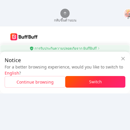
กลับขึ้นด้านบน
ใช้แอป BuffBuff อัปเดตแอป Android อัตโนมัติ
การรับประกันความปลอดภัยจาก BuffBuff
Notice
ดาวน์โหลด BuffBuff
$0.6
$1.08
For a better browsing experience, would you like to switch to
ประหยัด
$0.48
ด้วยแอป BuffBuff
ต้องชำระ
ติดตามเรา
English
?
เติมเงินอย่างปลอดภัยด้วยแอป BuffBuff
Switch
Continue browsing
ดาวน์โหลดเพื่อรับ
50 คะแนน (0.50 USD)
5% OFF
5% OFF
บริษัท
ทรัพยากร
เกี่ยวกับเรา
ช่องทางการชำระเงิน
ความปลอดภัย
ความช่วยเหลือ
Hot Selling