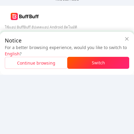
ใช้แอป BuffBuff อัปเดตแอป Android อัตโนมัติ
การรับประกันความปลอดภัยจาก BuffBuff
Notice
ดาวน์โหลด BuffBuff
For a better browsing experience, would you like to switch to
$43.79
$46.97
ติดตามเรา
English
?
ผู้ใช้ใหม่: ลด
$3.18
ต้องชำระ
Switch
Continue browsing
เข้าสู่ระบบเพื่อรับส่วนลด
5% OFF
5% OFF
บริษัท
ทรัพยากร
เกี่ยวกับเรา
ช่องทางการชำระเงิน
ความปลอดภัย
ความช่วยเหลือ
Hot Selling
Arena Breakout: Infinite (PC Verison)
Buy PUBG Mobile UC